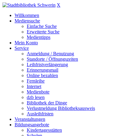
X
Willkommen
Mediensuche
Einfache Suche
Erweiterte Suche
Medientipps
Mein Konto
Service
Anmeldung / Benutzung
Standorte / Öffnungszeiten
Leihfristverlängerung
Erinnerungsmail
Online bezahlen
Fernleihe
Internet
Medienbote
dzb lesen
Bibliothek der Dinge
Verlustmeldung Bibliotheksausweis
Ausleihfristen
Veranstaltungen
Bildungsangebote
Kindertagesstätten
Schulen