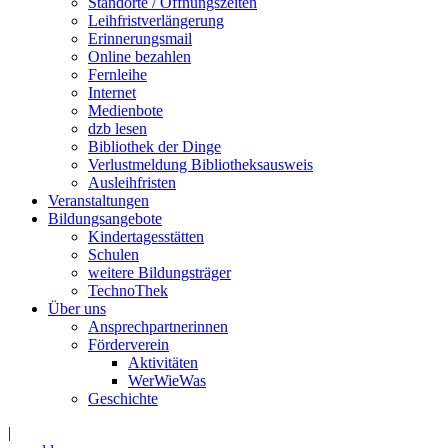
Standorte / Öffnungszeiten
Leihfristverlängerung
Erinnerungsmail
Online bezahlen
Fernleihe
Internet
Medienbote
dzb lesen
Bibliothek der Dinge
Verlustmeldung Bibliotheksausweis
Ausleihfristen
Veranstaltungen
Bildungsangebote
Kindertagesstätten
Schulen
weitere Bildungsträger
TechnoThek
Über uns
Ansprechpartnerinnen
Förderverein
Aktivitäten
WerWieWas
Geschichte
|