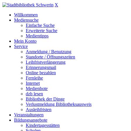
X
Willkommen
Mediensuche
Einfache Suche
Erweiterte Suche
Medientipps
Mein Konto
Service
Anmeldung / Benutzung
Standorte / Öffnungszeiten
Leihfristverlängerung
Erinnerungsmail
Online bezahlen
Fernleihe
Internet
Medienbote
dzb lesen
Bibliothek der Dinge
Verlustmeldung Bibliotheksausweis
Ausleihfristen
Veranstaltungen
Bildungsangebote
Kindertagesstätten
Schulen