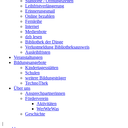
Standorte / Öffnungszeiten
Leihfristverlängerung
Erinnerungsmail
Online bezahlen
Fernleihe
Internet
Medienbote
dzb lesen
Bibliothek der Dinge
Verlustmeldung Bibliotheksausweis
Ausleihfristen
Veranstaltungen
Bildungsangebote
Kindertagesstätten
Schulen
weitere Bildungsträger
TechnoThek
Über uns
Ansprechpartnerinnen
Förderverein
Aktivitäten
WerWieWas
Geschichte
|