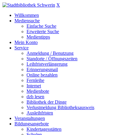
X
Willkommen
Mediensuche
Einfache Suche
Erweiterte Suche
Medientipps
Mein Konto
Service
Anmeldung / Benutzung
Standorte / Öffnungszeiten
Leihfristverlängerung
Erinnerungsmail
Online bezahlen
Fernleihe
Internet
Medienbote
dzb lesen
Bibliothek der Dinge
Verlustmeldung Bibliotheksausweis
Ausleihfristen
Veranstaltungen
Bildungsangebote
Kindertagesstätten
Schulen