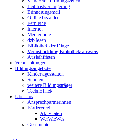
Standorte / Öffnungszeiten
Leihfristverlängerung
Erinnerungsmail
Online bezahlen
Fernleihe
Internet
Medienbote
dzb lesen
Bibliothek der Dinge
Verlustmeldung Bibliotheksausweis
Ausleihfristen
Veranstaltungen
Bildungsangebote
Kindertagesstätten
Schulen
weitere Bildungsträger
TechnoThek
Über uns
Ansprechpartnerinnen
Förderverein
Aktivitäten
WerWieWas
Geschichte
|