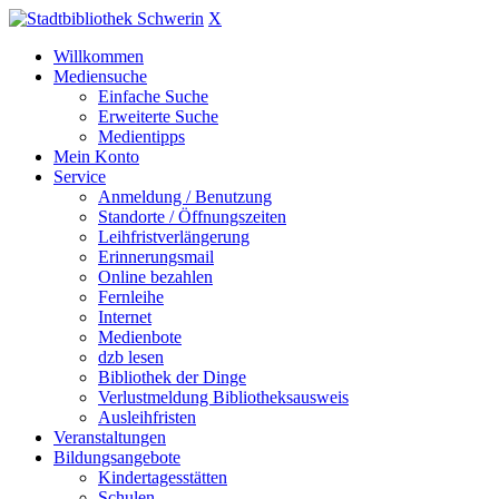
X
Willkommen
Mediensuche
Einfache Suche
Erweiterte Suche
Medientipps
Mein Konto
Service
Anmeldung / Benutzung
Standorte / Öffnungszeiten
Leihfristverlängerung
Erinnerungsmail
Online bezahlen
Fernleihe
Internet
Medienbote
dzb lesen
Bibliothek der Dinge
Verlustmeldung Bibliotheksausweis
Ausleihfristen
Veranstaltungen
Bildungsangebote
Kindertagesstätten
Schulen