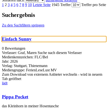
Sortieren nach
aufsteigend sortieren
1
2
3
4
5
6
7
8
9
10
Letzte Seite
1945 Treffer
Treffer pro Seite
Suchergebnis
Zu den Suchfiltern springen
Einfach Sunny
0 Bewertungen
Verfasser:
Graf, Maren
Suche nach diesem Verfasser
Medienkennzeichen:
FLC/Bel
Jahr:
2026
Verlag:
Stuttgart, Thienemann
Mediengruppe:
FerienLeseLust MV
Zum Download von externem Anbieter wechseln - wird in neuem
Tab geöffnet
lädt
Pippa Pocket
das Kleinhorn in meiner Hosentasche