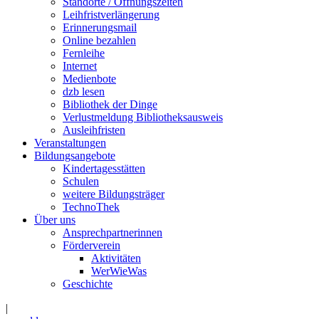
Standorte / Öffnungszeiten
Leihfristverlängerung
Erinnerungsmail
Online bezahlen
Fernleihe
Internet
Medienbote
dzb lesen
Bibliothek der Dinge
Verlustmeldung Bibliotheksausweis
Ausleihfristen
Veranstaltungen
Bildungsangebote
Kindertagesstätten
Schulen
weitere Bildungsträger
TechnoThek
Über uns
Ansprechpartnerinnen
Förderverein
Aktivitäten
WerWieWas
Geschichte
|