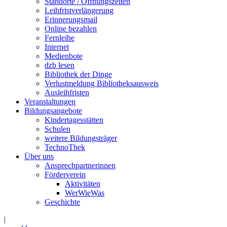
Standorte / Öffnungszeiten
Leihfristverlängerung
Erinnerungsmail
Online bezahlen
Fernleihe
Internet
Medienbote
dzb lesen
Bibliothek der Dinge
Verlustmeldung Bibliotheksausweis
Ausleihfristen
Veranstaltungen
Bildungsangebote
Kindertagesstätten
Schulen
weitere Bildungsträger
TechnoThek
Über uns
Ansprechpartnerinnen
Förderverein
Aktivitäten
WerWieWas
Geschichte
|