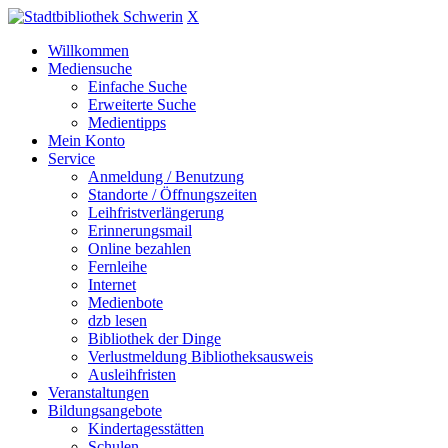
X
Willkommen
Mediensuche
Einfache Suche
Erweiterte Suche
Medientipps
Mein Konto
Service
Anmeldung / Benutzung
Standorte / Öffnungszeiten
Leihfristverlängerung
Erinnerungsmail
Online bezahlen
Fernleihe
Internet
Medienbote
dzb lesen
Bibliothek der Dinge
Verlustmeldung Bibliotheksausweis
Ausleihfristen
Veranstaltungen
Bildungsangebote
Kindertagesstätten
Schulen