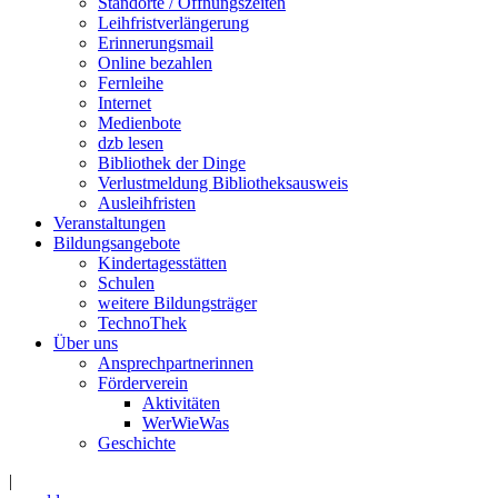
Standorte / Öffnungszeiten
Leihfristverlängerung
Erinnerungsmail
Online bezahlen
Fernleihe
Internet
Medienbote
dzb lesen
Bibliothek der Dinge
Verlustmeldung Bibliotheksausweis
Ausleihfristen
Veranstaltungen
Bildungsangebote
Kindertagesstätten
Schulen
weitere Bildungsträger
TechnoThek
Über uns
Ansprechpartnerinnen
Förderverein
Aktivitäten
WerWieWas
Geschichte
|