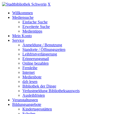
X
Willkommen
Mediensuche
Einfache Suche
Erweiterte Suche
Medientipps
Mein Konto
Service
Anmeldung / Benutzung
Standorte / Öffnungszeiten
Leihfristverlängerung
Erinnerungsmail
Online bezahlen
Fernleihe
Internet
Medienbote
dzb lesen
Bibliothek der Dinge
Verlustmeldung Bibliotheksausweis
Ausleihfristen
Veranstaltungen
Bildungsangebote
Kindertagesstätten
Schulen