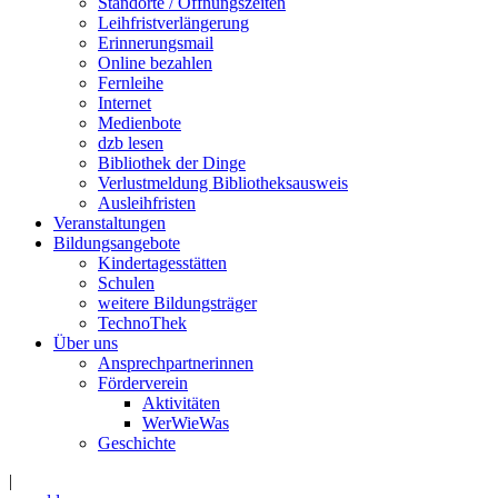
Standorte / Öffnungszeiten
Leihfristverlängerung
Erinnerungsmail
Online bezahlen
Fernleihe
Internet
Medienbote
dzb lesen
Bibliothek der Dinge
Verlustmeldung Bibliotheksausweis
Ausleihfristen
Veranstaltungen
Bildungsangebote
Kindertagesstätten
Schulen
weitere Bildungsträger
TechnoThek
Über uns
Ansprechpartnerinnen
Förderverein
Aktivitäten
WerWieWas
Geschichte
|