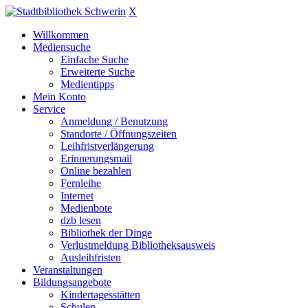
X
Willkommen
Mediensuche
Einfache Suche
Erweiterte Suche
Medientipps
Mein Konto
Service
Anmeldung / Benutzung
Standorte / Öffnungszeiten
Leihfristverlängerung
Erinnerungsmail
Online bezahlen
Fernleihe
Internet
Medienbote
dzb lesen
Bibliothek der Dinge
Verlustmeldung Bibliotheksausweis
Ausleihfristen
Veranstaltungen
Bildungsangebote
Kindertagesstätten
Schulen