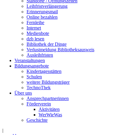
Standorte / Öffnungszeiten
Leihfristverlängerung
Erinnerungsmail
Online bezahlen
Fernleihe
Internet
Medienbote
dzb lesen
Bibliothek der Dinge
Verlustmeldung Bibliotheksausweis
Ausleihfristen
Veranstaltungen
Bildungsangebote
Kindertagesstätten
Schulen
weitere Bildungsträger
TechnoThek
Über uns
Ansprechpartnerinnen
Förderverein
Aktivitäten
WerWieWas
Geschichte
|