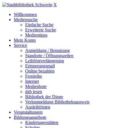
X
Willkommen
Mediensuche
Einfache Suche
Erweiterte Suche
Medientipps
Mein Konto
Service
Anmeldung / Benutzung
Standorte / Öffnungszeiten
Leihfristverlängerung
Erinnerungsmail
Online bezahlen
Fernleihe
Internet
Medienbote
dzb lesen
Bibliothek der Dinge
Verlustmeldung Bibliotheksausweis
Ausleihfristen
Veranstaltungen
Bildungsangebote
Kindertagesstätten
Schulen