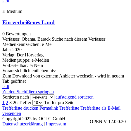
lädt
E-Medium
Ein verheißenes Land
0 Bewertungen
Verfasser:
Obama, Barack
Suche nach diesem Verfasser
Medienkennzeichen:
e-Me
Jahr:
2020
Verlag:
Der Hörverlag
Mediengruppe:
e-Medien
Vorbestellbar:
Ja
Nein
Voraussichtlich entliehen bis:
Zum Download von externem Anbieter wechseln - wird in neuem
Tab geöffnet
lädt
Zu den Suchfiltern springen
Sortieren nach
aufsteigend sortieren
1
2
3
26 Treffer
Treffer pro Seite
Trefferliste drucken
Permalink Trefferliste
Trefferliste als E-Mail
versenden
Copyright 2025 by OCLC GmbH
|
OPEN V 12.0.0.20
Datenschutzerklärung
|
Impressum