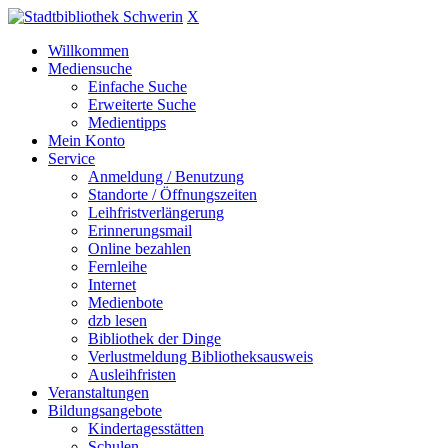
X
Willkommen
Mediensuche
Einfache Suche
Erweiterte Suche
Medientipps
Mein Konto
Service
Anmeldung / Benutzung
Standorte / Öffnungszeiten
Leihfristverlängerung
Erinnerungsmail
Online bezahlen
Fernleihe
Internet
Medienbote
dzb lesen
Bibliothek der Dinge
Verlustmeldung Bibliotheksausweis
Ausleihfristen
Veranstaltungen
Bildungsangebote
Kindertagesstätten
Schulen