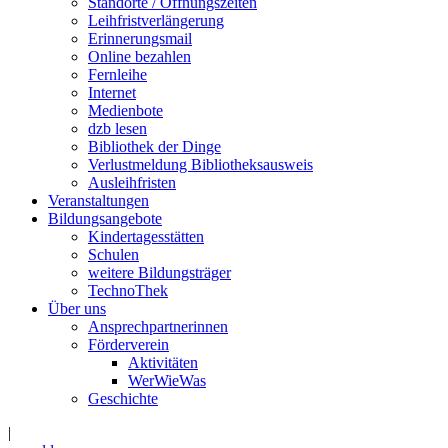
Standorte / Öffnungszeiten
Leihfristverlängerung
Erinnerungsmail
Online bezahlen
Fernleihe
Internet
Medienbote
dzb lesen
Bibliothek der Dinge
Verlustmeldung Bibliotheksausweis
Ausleihfristen
Veranstaltungen
Bildungsangebote
Kindertagesstätten
Schulen
weitere Bildungsträger
TechnoThek
Über uns
Ansprechpartnerinnen
Förderverein
Aktivitäten
WerWieWas
Geschichte
|