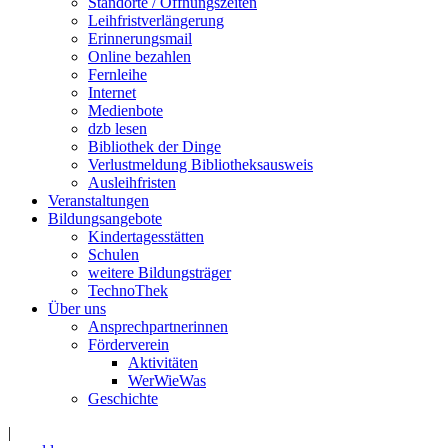
Standorte / Öffnungszeiten
Leihfristverlängerung
Erinnerungsmail
Online bezahlen
Fernleihe
Internet
Medienbote
dzb lesen
Bibliothek der Dinge
Verlustmeldung Bibliotheksausweis
Ausleihfristen
Veranstaltungen
Bildungsangebote
Kindertagesstätten
Schulen
weitere Bildungsträger
TechnoThek
Über uns
Ansprechpartnerinnen
Förderverein
Aktivitäten
WerWieWas
Geschichte
|