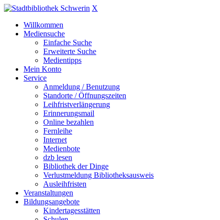
X
Willkommen
Mediensuche
Einfache Suche
Erweiterte Suche
Medientipps
Mein Konto
Service
Anmeldung / Benutzung
Standorte / Öffnungszeiten
Leihfristverlängerung
Erinnerungsmail
Online bezahlen
Fernleihe
Internet
Medienbote
dzb lesen
Bibliothek der Dinge
Verlustmeldung Bibliotheksausweis
Ausleihfristen
Veranstaltungen
Bildungsangebote
Kindertagesstätten
Schulen