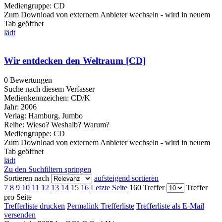
Mediengruppe:
CD
Zum Download von externem Anbieter wechseln - wird in neuem
Tab geöffnet
lädt
Wir entdecken den Weltraum [CD]
0 Bewertungen
Suche nach diesem Verfasser
Medienkennzeichen:
CD/K
Jahr:
2006
Verlag:
Hamburg, Jumbo
Reihe:
Wieso? Weshalb? Warum?
Mediengruppe:
CD
Zum Download von externem Anbieter wechseln - wird in neuem
Tab geöffnet
lädt
Zu den Suchfiltern springen
Sortieren nach
aufsteigend sortieren
7
8
9
10
11
12
13
14
15
16
Letzte Seite
160 Treffer
Treffer
pro Seite
Trefferliste drucken
Permalink Trefferliste
Trefferliste als E-Mail
versenden