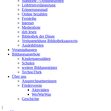
Standorte / Öffnungszeiten
Leihfristverlängerung
Erinnerungsmail
Online bezahlen
Fernleihe
Internet
Medienbote
dzb lesen
Bibliothek der Dinge
Verlustmeldung Bibliotheksausweis
Ausleihfristen
Veranstaltungen
Bildungsangebote
Kindertagesstätten
Schulen
weitere Bildungsträger
TechnoThek
Über uns
Ansprechpartnerinnen
Förderverein
Aktivitäten
WerWieWas
Geschichte
|