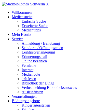
X
Willkommen
Mediensuche
Einfache Suche
Erweiterte Suche
Medientipps
Mein Konto
Service
Anmeldung / Benutzung
Standorte / Öffnungszeiten
Leihfristverlängerung
Erinnerungsmail
Online bezahlen
Fernleihe
Internet
Medienbote
dzb lesen
Bibliothek der Dinge
Verlustmeldung Bibliotheksausweis
Ausleihfristen
Veranstaltungen
Bildungsangebote
Kindertagesstätten
Schulen