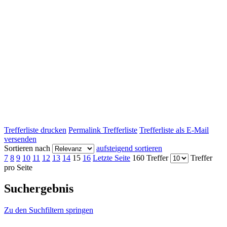
Trefferliste drucken
Permalink Trefferliste
Trefferliste als E-Mail
versenden
Sortieren nach
aufsteigend sortieren
7
8
9
10
11
12
13
14
15
16
Letzte Seite
160 Treffer
Treffer
pro Seite
Suchergebnis
Zu den Suchfiltern springen