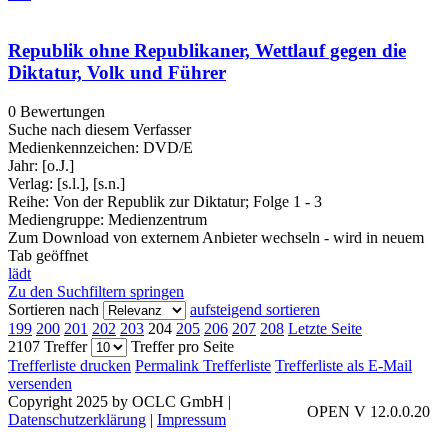
Republik ohne Republikaner, Wettlauf gegen die
Diktatur, Volk und Führer
0 Bewertungen
Suche nach diesem Verfasser
Medienkennzeichen:
DVD/E
Jahr:
[o.J.]
Verlag:
[s.l.], [s.n.]
Reihe:
Von der Republik zur Diktatur; Folge 1 - 3
Mediengruppe:
Medienzentrum
Zum Download von externem Anbieter wechseln - wird in neuem
Tab geöffnet
lädt
Zu den Suchfiltern springen
Sortieren nach
aufsteigend sortieren
199
200
201
202
203
204
205
206
207
208
Letzte Seite
2107 Treffer
Treffer pro Seite
Trefferliste drucken
Permalink Trefferliste
Trefferliste als E-Mail
versenden
Copyright 2025 by OCLC GmbH
|
OPEN V 12.0.0.20
Datenschutzerklärung
|
Impressum