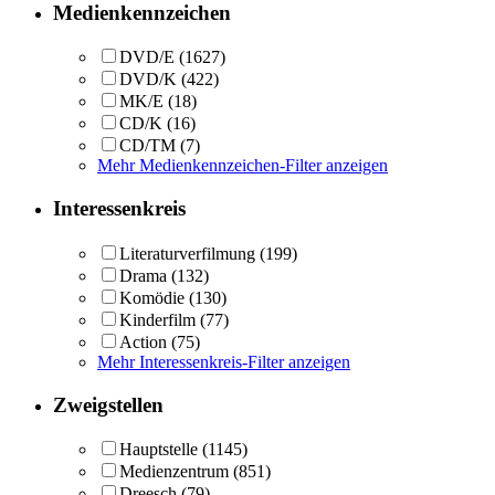
Medienkennzeichen
DVD/E
(1627)
DVD/K
(422)
MK/E
(18)
CD/K
(16)
CD/TM
(7)
Mehr Medienkennzeichen-Filter anzeigen
Interessenkreis
Literaturverfilmung
(199)
Drama
(132)
Komödie
(130)
Kinderfilm
(77)
Action
(75)
Mehr Interessenkreis-Filter anzeigen
Zweigstellen
Hauptstelle
(1145)
Medienzentrum
(851)
Dreesch
(79)