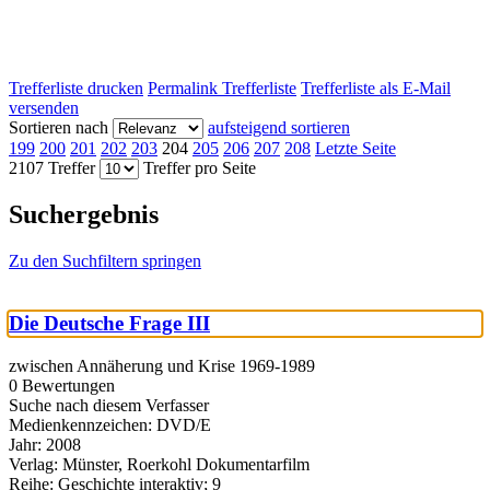
Trefferliste drucken
Permalink Trefferliste
Trefferliste als E-Mail
versenden
Sortieren nach
aufsteigend sortieren
199
200
201
202
203
204
205
206
207
208
Letzte Seite
2107 Treffer
Treffer pro Seite
Suchergebnis
Zu den Suchfiltern springen
Die Deutsche Frage III
zwischen Annäherung und Krise 1969-1989
0 Bewertungen
Suche nach diesem Verfasser
Medienkennzeichen:
DVD/E
Jahr:
2008
Verlag:
Münster, Roerkohl Dokumentarfilm
Reihe:
Geschichte interaktiv; 9