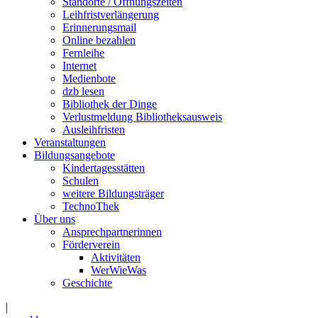
Standorte / Öffnungszeiten
Leihfristverlängerung
Erinnerungsmail
Online bezahlen
Fernleihe
Internet
Medienbote
dzb lesen
Bibliothek der Dinge
Verlustmeldung Bibliotheksausweis
Ausleihfristen
Veranstaltungen
Bildungsangebote
Kindertagesstätten
Schulen
weitere Bildungsträger
TechnoThek
Über uns
Ansprechpartnerinnen
Förderverein
Aktivitäten
WerWieWas
Geschichte
|