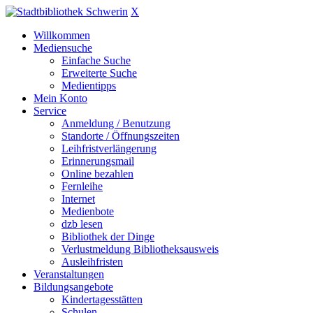
X
Willkommen
Mediensuche
Einfache Suche
Erweiterte Suche
Medientipps
Mein Konto
Service
Anmeldung / Benutzung
Standorte / Öffnungszeiten
Leihfristverlängerung
Erinnerungsmail
Online bezahlen
Fernleihe
Internet
Medienbote
dzb lesen
Bibliothek der Dinge
Verlustmeldung Bibliotheksausweis
Ausleihfristen
Veranstaltungen
Bildungsangebote
Kindertagesstätten
Schulen