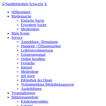
X
Willkommen
Mediensuche
Einfache Suche
Erweiterte Suche
Medientipps
Mein Konto
Service
Anmeldung / Benutzung
Standorte / Öffnungszeiten
Leihfristverlängerung
Erinnerungsmail
Online bezahlen
Fernleihe
Internet
Medienbote
dzb lesen
Bibliothek der Dinge
Verlustmeldung Bibliotheksausweis
Ausleihfristen
Veranstaltungen
Bildungsangebote
Kindertagesstätten
Schulen