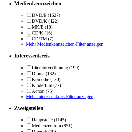
Medienkennzeichen
DVD/E
(1627)
DVD/K
(422)
MK/E
(18)
CD/K
(16)
CD/TM
(7)
Mehr Medienkennzeichen-Filter anzeigen
Interessenkreis
Literaturverfilmung
(199)
Drama
(132)
Komödie
(130)
Kinderfilm
(77)
Action
(75)
Mehr Interessenkreis-Filter anzeigen
Zweigstellen
Hauptstelle
(1145)
Medienzentrum
(851)
Dreesch
(79)