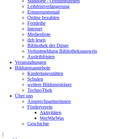
Standorte / Öffnungszeiten
Leihfristverlängerung
Erinnerungsmail
Online bezahlen
Fernleihe
Internet
Medienbote
dzb lesen
Bibliothek der Dinge
Verlustmeldung Bibliotheksausweis
Ausleihfristen
Veranstaltungen
Bildungsangebote
Kindertagesstätten
Schulen
weitere Bildungsträger
TechnoThek
Über uns
Ansprechpartnerinnen
Förderverein
Aktivitäten
WerWieWas
Geschichte
|