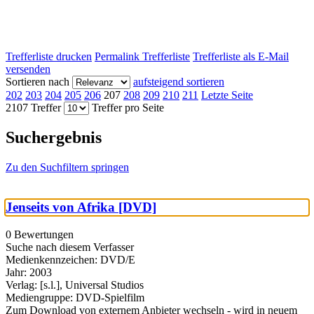
Trefferliste drucken
Permalink Trefferliste
Trefferliste als E-Mail
versenden
Sortieren nach
aufsteigend sortieren
202
203
204
205
206
207
208
209
210
211
Letzte Seite
2107 Treffer
Treffer pro Seite
Suchergebnis
Zu den Suchfiltern springen
Jenseits von Afrika [DVD]
0 Bewertungen
Suche nach diesem Verfasser
Medienkennzeichen:
DVD/E
Jahr:
2003
Verlag:
[s.l.], Universal Studios
Mediengruppe:
DVD-Spielfilm
Zum Download von externem Anbieter wechseln - wird in neuem