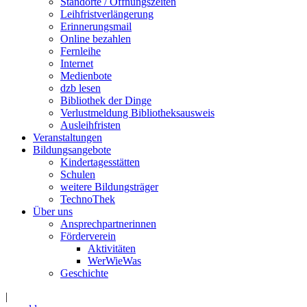
Standorte / Öffnungszeiten
Leihfristverlängerung
Erinnerungsmail
Online bezahlen
Fernleihe
Internet
Medienbote
dzb lesen
Bibliothek der Dinge
Verlustmeldung Bibliotheksausweis
Ausleihfristen
Veranstaltungen
Bildungsangebote
Kindertagesstätten
Schulen
weitere Bildungsträger
TechnoThek
Über uns
Ansprechpartnerinnen
Förderverein
Aktivitäten
WerWieWas
Geschichte
|