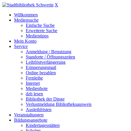
X
Willkommen
Mediensuche
Einfache Suche
Erweiterte Suche
Medientipps
Mein Konto
Service
Anmeldung / Benutzung
Standorte / Öffnungszeiten
Leihfristverlängerung
Erinnerungsmail
Online bezahlen
Fernleihe
Internet
Medienbote
dzb lesen
Bibliothek der Dinge
Verlustmeldung Bibliotheksausweis
Ausleihfristen
Veranstaltungen
Bildungsangebote
Kindertagesstätten
Schulen