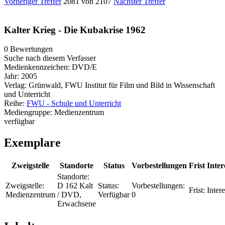
Vorheriger Treffer
2081 von 2107
Nächster Treffer
Kalter Krieg - Die Kubakrise 1962
0 Bewertungen
Suche nach diesem Verfasser
Medienkennzeichen:
DVD/E
Jahr:
2005
Verlag:
Grünwald, FWU Institut für Film und Bild in Wissenschaft
und Unterricht
Reihe:
FWU - Schule und Unterricht
Mediengruppe:
Medienzentrum
verfügbar
Exemplare
Zweigstelle
Standorte
Status
Vorbestellungen
Frist
Inter
Standorte:
Zweigstelle:
D 162 Kalt
Status:
Vorbestellungen:
Frist:
Inter
Medienzentrum
/ DVD,
Verfügbar
0
Erwachsene