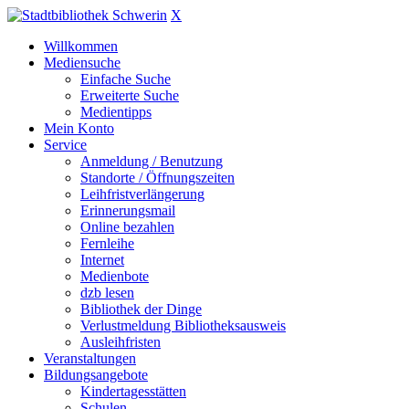
X
Willkommen
Mediensuche
Einfache Suche
Erweiterte Suche
Medientipps
Mein Konto
Service
Anmeldung / Benutzung
Standorte / Öffnungszeiten
Leihfristverlängerung
Erinnerungsmail
Online bezahlen
Fernleihe
Internet
Medienbote
dzb lesen
Bibliothek der Dinge
Verlustmeldung Bibliotheksausweis
Ausleihfristen
Veranstaltungen
Bildungsangebote
Kindertagesstätten
Schulen