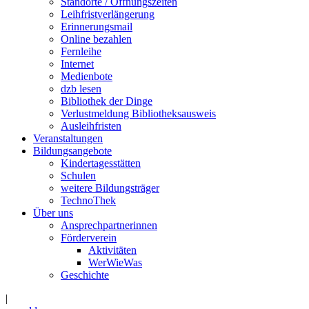
Standorte / Öffnungszeiten
Leihfristverlängerung
Erinnerungsmail
Online bezahlen
Fernleihe
Internet
Medienbote
dzb lesen
Bibliothek der Dinge
Verlustmeldung Bibliotheksausweis
Ausleihfristen
Veranstaltungen
Bildungsangebote
Kindertagesstätten
Schulen
weitere Bildungsträger
TechnoThek
Über uns
Ansprechpartnerinnen
Förderverein
Aktivitäten
WerWieWas
Geschichte
|