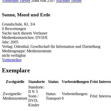
Vorheriger Treffer
2088 von 2107
Nächster Treffer
Sonne, Mond und Erde
Grundschule, Kl. 3/4
0 Bewertungen
Suche nach diesem Verfasser
Medienkennzeichen:
DVD/E
Jahr:
2005
Verlag:
Odenthal, Gesellschaft für Information und Darstellung
Mediengruppe:
Medienzentrum
nicht verfügbar
Vorbestellen
Exemplare
Zweigstelle
Standorte
Status
Vorbestellungen
Frist
Interes
Standorte:
II N 3
Zweigstelle:
Status:
Vorbestellungen:
Sonn /
Frist:
Interess
Medienzentrum
Transport
0
DVD,
Kinder