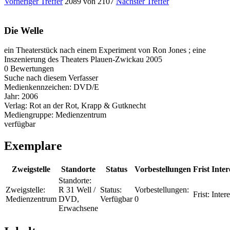
Vorheriger Treffer
2089 von 2107
Nächster Treffer
Die Welle
ein Theaterstück nach einem Experiment von Ron Jones ; eine
Inszenierung des Theaters Plauen-Zwickau 2005
0 Bewertungen
Suche nach diesem Verfasser
Medienkennzeichen:
DVD/E
Jahr:
2006
Verlag:
Rot an der Rot, Krapp & Gutknecht
Mediengruppe:
Medienzentrum
verfügbar
Exemplare
Zweigstelle
Standorte
Status
Vorbestellungen
Frist
Inter
Standorte:
Zweigstelle:
R 31 Well /
Status:
Vorbestellungen:
Frist:
Inter
Medienzentrum
DVD,
Verfügbar
0
Erwachsene