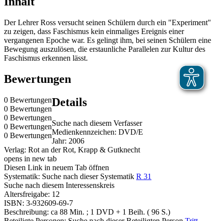
Inhalt
Der Lehrer Ross versucht seinen Schülern durch ein "Experiment"
zu zeigen, dass Faschismus kein einmaliges Ereignis einer
vergangenen Epoche war. Es gelingt ihm, bei seinen Schülern eine
Bewegung auszulösen, die erstaunliche Parallelen zur Kultur des
Faschismus erkennen lässt.
Bewertungen
0 Bewertungen
Details
0 Bewertungen
0 Bewertungen
Suche nach diesem Verfasser
0 Bewertungen
Medienkennzeichen:
DVD/E
0 Bewertungen
Jahr:
2006
Verlag:
Rot an der Rot, Krapp & Gutknecht
opens in new tab
Diesen Link in neuem Tab öffnen
Systematik:
Suche nach dieser Systematik
R 31
Suche nach diesem Interessenskreis
Altersfreigabe:
12
ISBN:
3-932609-69-7
Beschreibung:
ca 88 Min. ; 1 DVD + 1 Beih. ( 96 S.)
Beteiligte Personen:
Suche nach dieser Beteiligten Person
Tritt,