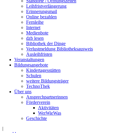
Standorte / Öffnungszeiten
Leihfristverlängerung
Erinnerungsmail
Online bezahlen
Fernleihe
Internet
Medienbote
dzb lesen
Bibliothek der Dinge
Verlustmeldung Bibliotheksausweis
Ausleihfristen
Veranstaltungen
Bildungsangebote
Kindertagesstätten
Schulen
weitere Bildungsträger
TechnoThek
Über uns
Ansprechpartnerinnen
Förderverein
Aktivitäten
WerWieWas
Geschichte
|