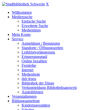
X
Willkommen
Mediensuche
Einfache Suche
Erweiterte Suche
Medientipps
Mein Konto
Service
Anmeldung / Benutzung
Standorte / Öffnungszeiten
Leihfristverlängerung
Erinnerungsmail
Online bezahlen
Fernleihe
Internet
Medienbote
dzb lesen
Bibliothek der Dinge
Verlustmeldung Bibliotheksausweis
Ausleihfristen
Veranstaltungen
Bildungsangebote
Kindertagesstätten
Schulen