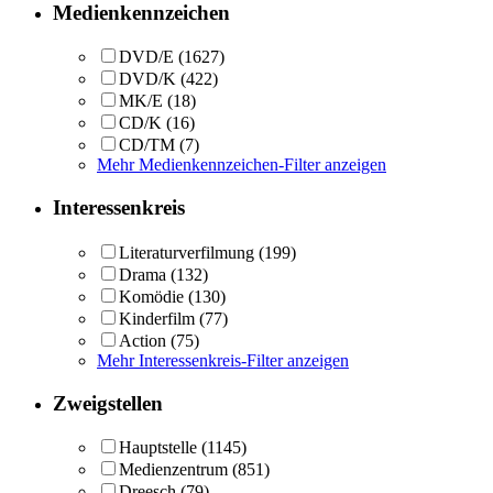
Medienkennzeichen
DVD/E
(1627)
DVD/K
(422)
MK/E
(18)
CD/K
(16)
CD/TM
(7)
Mehr Medienkennzeichen-Filter anzeigen
Interessenkreis
Literaturverfilmung
(199)
Drama
(132)
Komödie
(130)
Kinderfilm
(77)
Action
(75)
Mehr Interessenkreis-Filter anzeigen
Zweigstellen
Hauptstelle
(1145)
Medienzentrum
(851)
Dreesch
(79)