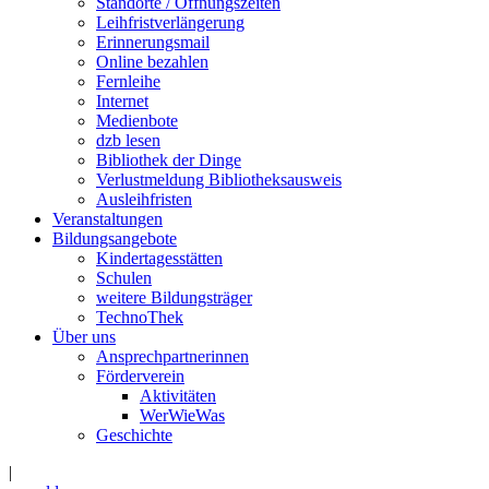
Standorte / Öffnungszeiten
Leihfristverlängerung
Erinnerungsmail
Online bezahlen
Fernleihe
Internet
Medienbote
dzb lesen
Bibliothek der Dinge
Verlustmeldung Bibliotheksausweis
Ausleihfristen
Veranstaltungen
Bildungsangebote
Kindertagesstätten
Schulen
weitere Bildungsträger
TechnoThek
Über uns
Ansprechpartnerinnen
Förderverein
Aktivitäten
WerWieWas
Geschichte
|