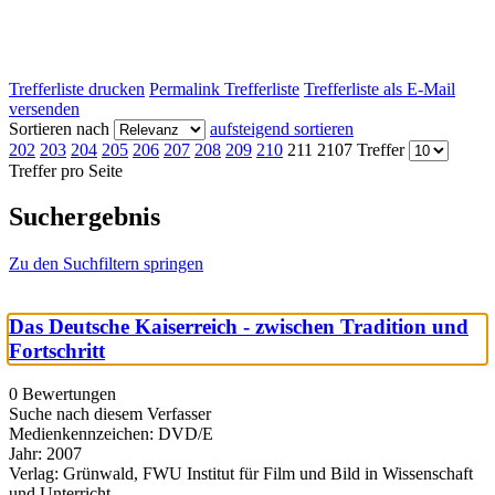
Trefferliste drucken
Permalink Trefferliste
Trefferliste als E-Mail
versenden
Sortieren nach
aufsteigend sortieren
202
203
204
205
206
207
208
209
210
211
2107 Treffer
Treffer pro Seite
Suchergebnis
Zu den Suchfiltern springen
Das Deutsche Kaiserreich - zwischen Tradition und
Fortschritt
0 Bewertungen
Suche nach diesem Verfasser
Medienkennzeichen:
DVD/E
Jahr:
2007
Verlag:
Grünwald, FWU Institut für Film und Bild in Wissenschaft
und Unterricht