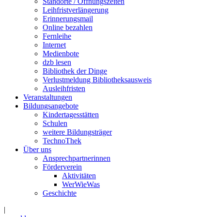
Standorte / Öffnungszeiten
Leihfristverlängerung
Erinnerungsmail
Online bezahlen
Fernleihe
Internet
Medienbote
dzb lesen
Bibliothek der Dinge
Verlustmeldung Bibliotheksausweis
Ausleihfristen
Veranstaltungen
Bildungsangebote
Kindertagesstätten
Schulen
weitere Bildungsträger
TechnoThek
Über uns
Ansprechpartnerinnen
Förderverein
Aktivitäten
WerWieWas
Geschichte
|