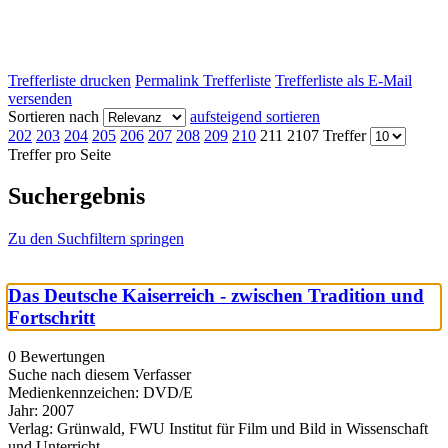
Trefferliste drucken
Permalink Trefferliste
Trefferliste als E-Mail
versenden
Sortieren nach
aufsteigend sortieren
202
203
204
205
206
207
208
209
210
211
2107 Treffer
Treffer pro Seite
Suchergebnis
Zu den Suchfiltern springen
Das Deutsche Kaiserreich - zwischen Tradition und
Fortschritt
0 Bewertungen
Suche nach diesem Verfasser
Medienkennzeichen:
DVD/E
Jahr:
2007
Verlag:
Grünwald, FWU Institut für Film und Bild in Wissenschaft
und Unterricht