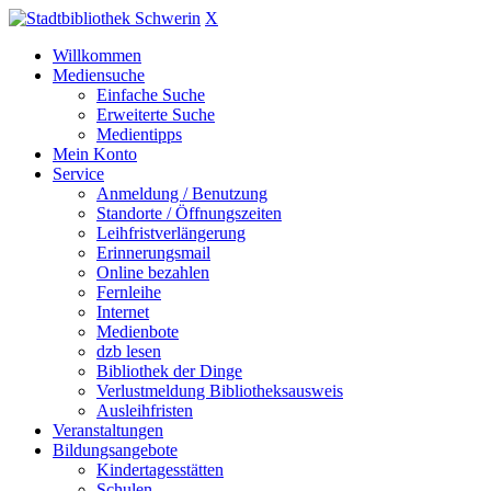
X
Willkommen
Mediensuche
Einfache Suche
Erweiterte Suche
Medientipps
Mein Konto
Service
Anmeldung / Benutzung
Standorte / Öffnungszeiten
Leihfristverlängerung
Erinnerungsmail
Online bezahlen
Fernleihe
Internet
Medienbote
dzb lesen
Bibliothek der Dinge
Verlustmeldung Bibliotheksausweis
Ausleihfristen
Veranstaltungen
Bildungsangebote
Kindertagesstätten
Schulen