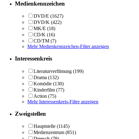
Medienkennzeichen
DVD/E
(1627)
DVD/K
(422)
MK/E
(18)
CD/K
(16)
CD/TM
(7)
Mehr Medienkennzeichen-Filter anzeigen
Interessenkreis
Literaturverfilmung
(199)
Drama
(132)
Komödie
(130)
Kinderfilm
(77)
Action
(75)
Mehr Interessenkreis-Filter anzeigen
Zweigstellen
Hauptstelle
(1145)
Medienzentrum
(851)
Dreesch
(79)