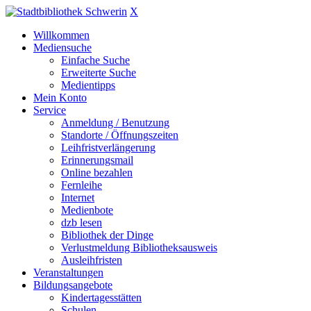
X
Willkommen
Mediensuche
Einfache Suche
Erweiterte Suche
Medientipps
Mein Konto
Service
Anmeldung / Benutzung
Standorte / Öffnungszeiten
Leihfristverlängerung
Erinnerungsmail
Online bezahlen
Fernleihe
Internet
Medienbote
dzb lesen
Bibliothek der Dinge
Verlustmeldung Bibliotheksausweis
Ausleihfristen
Veranstaltungen
Bildungsangebote
Kindertagesstätten
Schulen