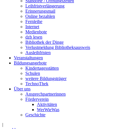
Standorte / Öffnungszeiten
Leihfristverlängerung
Erinnerungsmail
Online bezahlen
Fernleihe
Internet
Medienbote
dzb lesen
Bibliothek der Dinge
Verlustmeldung Bibliotheksausweis
Ausleihfristen
Veranstaltungen
Bildungsangebote
Kindertagesstätten
Schulen
weitere Bildungsträger
TechnoThek
Über uns
Ansprechpartnerinnen
Förderverein
Aktivitäten
WerWieWas
Geschichte
|