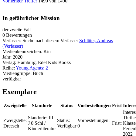
Vorheriger Treffer
1490 von 1490
In gefährlicher Mission
der zweite Fall
0 Bewertungen
Verfasser:
Suche nach diesem Verfasser
Schlüter, Andreas
(Verfasser)
Medienkennzeichen:
Kin
Jahr:
2020
Verlag:
Hamburg, Edel Kids Books
Reihe:
Young Agents; 2
Mediengruppe:
Buch
verfügbar
Exemplare
Zweigstelle
Standorte
Status
Vorbestellungen
Frist
Intere
Interes
Standorte:
III
Thrille
Zweigstelle:
Status:
Vorbestellungen:
J 0 Schl /
Frist:
Klasse
Dreesch
Verfügbar
0
Kinderliteratur
Ferien
2022