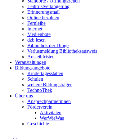
Standorte / Öffnungszeiten
Leihfristverlängerung
Erinnerungsmail
Online bezahlen
Fernleihe
Internet
Medienbote
dzb lesen
Bibliothek der Dinge
Verlustmeldung Bibliotheksausweis
Ausleihfristen
Veranstaltungen
Bildungsangebote
Kindertagesstätten
Schulen
weitere Bildungsträger
TechnoThek
Über uns
Ansprechpartnerinnen
Förderverein
Aktivitäten
WerWieWas
Geschichte
|