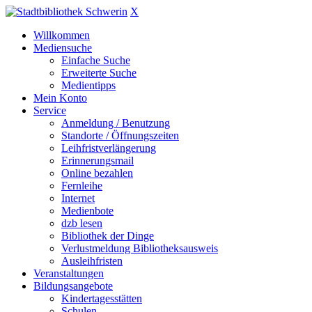
X
Willkommen
Mediensuche
Einfache Suche
Erweiterte Suche
Medientipps
Mein Konto
Service
Anmeldung / Benutzung
Standorte / Öffnungszeiten
Leihfristverlängerung
Erinnerungsmail
Online bezahlen
Fernleihe
Internet
Medienbote
dzb lesen
Bibliothek der Dinge
Verlustmeldung Bibliotheksausweis
Ausleihfristen
Veranstaltungen
Bildungsangebote
Kindertagesstätten
Schulen