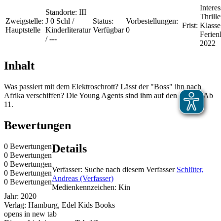
Interes
Standorte:
III
Thrille
Zweigstelle:
J 0 Schl /
Status:
Vorbestellungen:
Frist:
Klasse
Hauptstelle
Kinderliteratur
Verfügbar
0
Ferien
/ ---
2022
Inhalt
Was passiert mit dem Elektroschrott? Lässt der "Boss" ihn nach
Afrika verschiffen? Die Young Agents sind ihm auf den Fersen. Ab
11.
Bewertungen
0 Bewertungen
Details
0 Bewertungen
0 Bewertungen
Verfasser:
Suche nach diesem Verfasser
Schlüter,
0 Bewertungen
Andreas (Verfasser)
0 Bewertungen
Medienkennzeichen:
Kin
Jahr:
2020
Verlag:
Hamburg, Edel Kids Books
opens in new tab