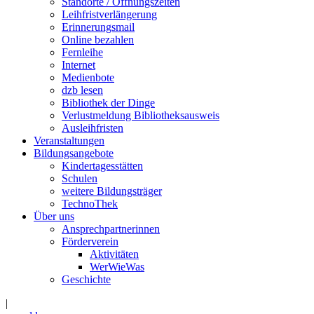
Standorte / Öffnungszeiten
Leihfristverlängerung
Erinnerungsmail
Online bezahlen
Fernleihe
Internet
Medienbote
dzb lesen
Bibliothek der Dinge
Verlustmeldung Bibliotheksausweis
Ausleihfristen
Veranstaltungen
Bildungsangebote
Kindertagesstätten
Schulen
weitere Bildungsträger
TechnoThek
Über uns
Ansprechpartnerinnen
Förderverein
Aktivitäten
WerWieWas
Geschichte
|