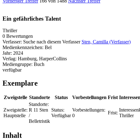
Vorheriger Treffer
166 von 1488
Nächster Treffer
Ein gefährliches Talent
Thriller
0 Bewertungen
Verfasser:
Suche nach diesem Verfasser
Sten, Camilla (Verfasser)
Medienkennzeichen:
Bel
Jahr:
2024
Verlag:
Hamburg, HarperCollins
Mediengruppe:
Buch
verfügbar
Exemplare
Zweigstelle
Standorte
Status
Vorbestellungen
Frist
Interesse
Standorte:
Zweigstelle:
R 11 Sten
Status:
Vorbestellungen:
Interessenk
Frist:
Hauptstelle
/
Verfügbar
0
Thriller
Belletristik
Inhalt