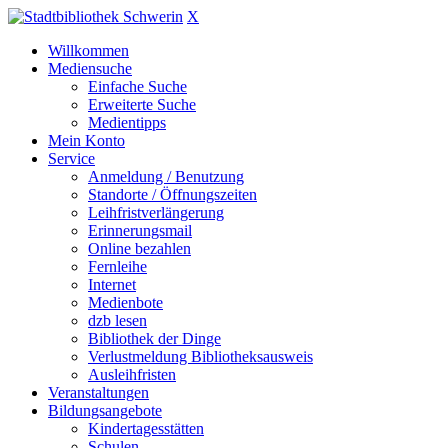
X
Willkommen
Mediensuche
Einfache Suche
Erweiterte Suche
Medientipps
Mein Konto
Service
Anmeldung / Benutzung
Standorte / Öffnungszeiten
Leihfristverlängerung
Erinnerungsmail
Online bezahlen
Fernleihe
Internet
Medienbote
dzb lesen
Bibliothek der Dinge
Verlustmeldung Bibliotheksausweis
Ausleihfristen
Veranstaltungen
Bildungsangebote
Kindertagesstätten
Schulen