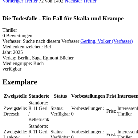
Vorheriger Treffer
72 von 1492
Nächster Treffer
Die Todesfalle - Ein Fall für Skalla und Krampe
Thriller
0 Bewertungen
Verfasser:
Suche nach diesem Verfasser
Gerling, Volker (Verfasser)
Medienkennzeichen:
Bel
Jahr:
2025
Verlag:
Berlin, Saga Egmont Bücher
Mediengruppe:
Buch
verfügbar
Exemplare
Zweigstelle
Standorte
Status
Vorbestellungen
Frist
Interesse
Standorte:
Zweigstelle:
R 11 Gerl
Status:
Vorbestellungen:
Interessenk
Frist:
Dreesch
/
Verfügbar
0
Thriller
Belletristik
Standorte:
Zweigstelle:
R 11 Gerl
Status:
Vorbestellungen:
Interessenk
Frist:
Lankow
/
Verfügbar
0
Thriller