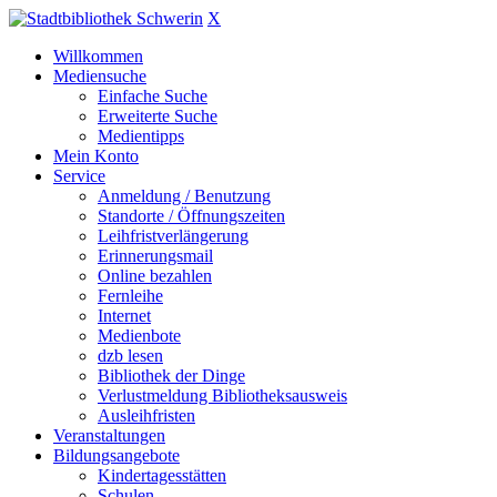
X
Willkommen
Mediensuche
Einfache Suche
Erweiterte Suche
Medientipps
Mein Konto
Service
Anmeldung / Benutzung
Standorte / Öffnungszeiten
Leihfristverlängerung
Erinnerungsmail
Online bezahlen
Fernleihe
Internet
Medienbote
dzb lesen
Bibliothek der Dinge
Verlustmeldung Bibliotheksausweis
Ausleihfristen
Veranstaltungen
Bildungsangebote
Kindertagesstätten
Schulen