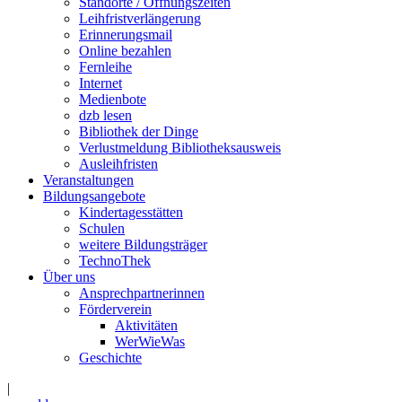
Standorte / Öffnungszeiten
Leihfristverlängerung
Erinnerungsmail
Online bezahlen
Fernleihe
Internet
Medienbote
dzb lesen
Bibliothek der Dinge
Verlustmeldung Bibliotheksausweis
Ausleihfristen
Veranstaltungen
Bildungsangebote
Kindertagesstätten
Schulen
weitere Bildungsträger
TechnoThek
Über uns
Ansprechpartnerinnen
Förderverein
Aktivitäten
WerWieWas
Geschichte
|