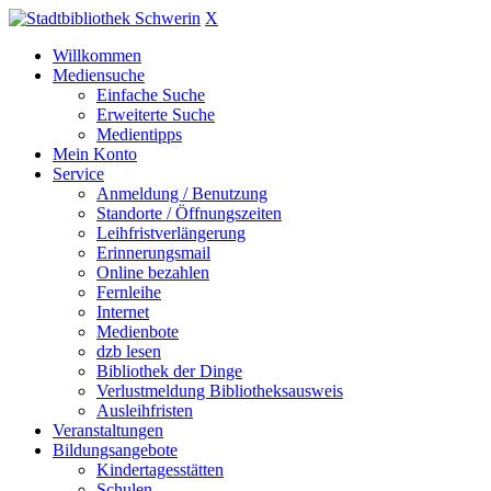
X
Willkommen
Mediensuche
Einfache Suche
Erweiterte Suche
Medientipps
Mein Konto
Service
Anmeldung / Benutzung
Standorte / Öffnungszeiten
Leihfristverlängerung
Erinnerungsmail
Online bezahlen
Fernleihe
Internet
Medienbote
dzb lesen
Bibliothek der Dinge
Verlustmeldung Bibliotheksausweis
Ausleihfristen
Veranstaltungen
Bildungsangebote
Kindertagesstätten
Schulen