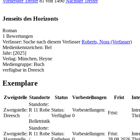
Vorheriger Treffer
81 von 1490
Nächster Treffer
Jenseits des Horizonts
Roman
1 Bewertungen
Verfasser:
Suche nach diesem Verfasser
Roberts, Nora (Verfasser)
Medienkennzeichen:
Bel
Jahr:
[2025]
Verlag:
München, Heyne
Mediengruppe:
Buch
verfügbar in Dreesch
Exemplare
Zweigstelle
Standorte
Status
Vorbestellungen
Frist
Int
Standorte:
Zweigstelle:
R 11 Robe
Status:
Vorbestellungen:
Inte
Frist:
Dreesch
/
Verfügbar
0
Thri
Belletristik
Standorte:
Zweigstelle:
R 11 Robe
Status:
Vorbestellungen:
Frist:
Inte
Hauptstelle
/
Entliehen
0
28.08.2026
Thri