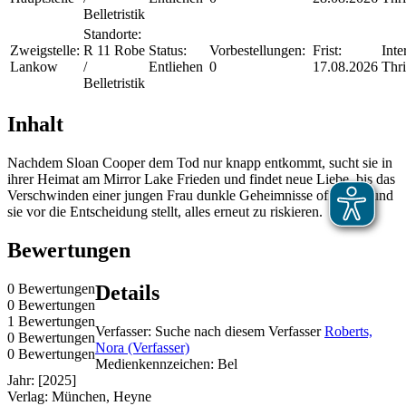
Belletristik
Standorte:
Zweigstelle:
R 11 Robe
Status:
Vorbestellungen:
Frist:
Inte
Lankow
/
Entliehen
0
17.08.2026
Thri
Belletristik
Inhalt
Nachdem Sloan Cooper dem Tod nur knapp entkommt, sucht sie in
ihrer Heimat am Mirror Lake Frieden und findet neue Liebe, bis das
Verschwinden einer jungen Frau dunkle Geheimnisse offenbart und
sie vor die Entscheidung stellt, alles erneut zu riskieren.
Bewertungen
0 Bewertungen
Details
0 Bewertungen
1 Bewertungen
Verfasser:
Suche nach diesem Verfasser
Roberts,
0 Bewertungen
Nora (Verfasser)
0 Bewertungen
Medienkennzeichen:
Bel
Jahr:
[2025]
Verlag:
München, Heyne