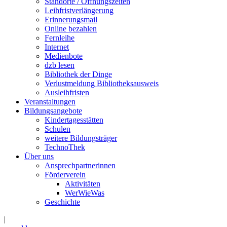
Standorte / Öffnungszeiten
Leihfristverlängerung
Erinnerungsmail
Online bezahlen
Fernleihe
Internet
Medienbote
dzb lesen
Bibliothek der Dinge
Verlustmeldung Bibliotheksausweis
Ausleihfristen
Veranstaltungen
Bildungsangebote
Kindertagesstätten
Schulen
weitere Bildungsträger
TechnoThek
Über uns
Ansprechpartnerinnen
Förderverein
Aktivitäten
WerWieWas
Geschichte
|