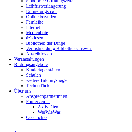
Standorte / Öffnungszeiten
Leihfristverlängerung
Erinnerungsmail
Online bezahlen
Fernleihe
Internet
Medienbote
dzb lesen
Bibliothek der Dinge
Verlustmeldung Bibliotheksausweis
Ausleihfristen
Veranstaltungen
Bildungsangebote
Kindertagesstätten
Schulen
weitere Bildungsträger
TechnoThek
Über uns
Ansprechpartnerinnen
Förderverein
Aktivitäten
WerWieWas
Geschichte
|