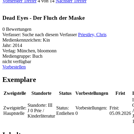
Vorheriger Treffer
4 von 14
Nächster Treffer
Dead Eyes - Der Fluch der Maske
0 Bewertungen
Verfasser:
Suche nach diesem Verfasser
Priestley, Chris
Medienkennzeichen:
Kin
Jahr:
2014
Verlag:
München, bloomonn
Mediengruppe:
Buch
nicht verfügbar
Vorbestellen
Exemplare
Zweigstelle
Standorte
Status
Vorbestellungen
Frist
Standorte:
III
Zweigstelle:
Status:
Vorbestellungen:
Frist:
J 0 Prie /
Hauptstelle
Entliehen
0
05.09.2026
Kinderliteratur