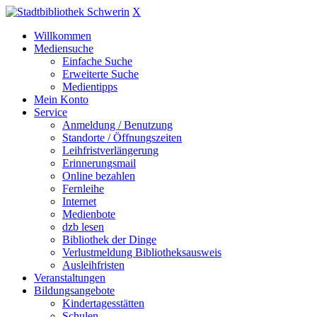
X
Willkommen
Mediensuche
Einfache Suche
Erweiterte Suche
Medientipps
Mein Konto
Service
Anmeldung / Benutzung
Standorte / Öffnungszeiten
Leihfristverlängerung
Erinnerungsmail
Online bezahlen
Fernleihe
Internet
Medienbote
dzb lesen
Bibliothek der Dinge
Verlustmeldung Bibliotheksausweis
Ausleihfristen
Veranstaltungen
Bildungsangebote
Kindertagesstätten
Schulen