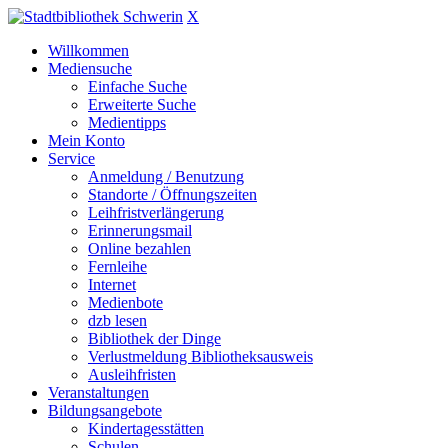
X
Willkommen
Mediensuche
Einfache Suche
Erweiterte Suche
Medientipps
Mein Konto
Service
Anmeldung / Benutzung
Standorte / Öffnungszeiten
Leihfristverlängerung
Erinnerungsmail
Online bezahlen
Fernleihe
Internet
Medienbote
dzb lesen
Bibliothek der Dinge
Verlustmeldung Bibliotheksausweis
Ausleihfristen
Veranstaltungen
Bildungsangebote
Kindertagesstätten
Schulen