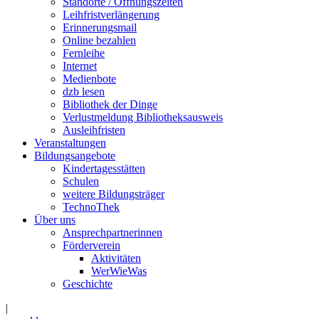
Standorte / Öffnungszeiten
Leihfristverlängerung
Erinnerungsmail
Online bezahlen
Fernleihe
Internet
Medienbote
dzb lesen
Bibliothek der Dinge
Verlustmeldung Bibliotheksausweis
Ausleihfristen
Veranstaltungen
Bildungsangebote
Kindertagesstätten
Schulen
weitere Bildungsträger
TechnoThek
Über uns
Ansprechpartnerinnen
Förderverein
Aktivitäten
WerWieWas
Geschichte
|