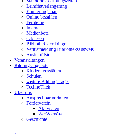
Standorte / Öffnungszeiten
Leihfristverlängerung
Erinnerungsmail
Online bezahlen
Fernleihe
Internet
Medienbote
dzb lesen
Bibliothek der Dinge
Verlustmeldung Bibliotheksausweis
Ausleihfristen
Veranstaltungen
Bildungsangebote
Kindertagesstätten
Schulen
weitere Bildungsträger
TechnoThek
Über uns
Ansprechpartnerinnen
Förderverein
Aktivitäten
WerWieWas
Geschichte
|