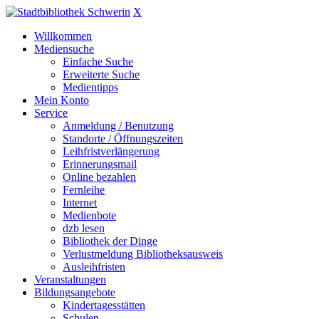
X
Willkommen
Mediensuche
Einfache Suche
Erweiterte Suche
Medientipps
Mein Konto
Service
Anmeldung / Benutzung
Standorte / Öffnungszeiten
Leihfristverlängerung
Erinnerungsmail
Online bezahlen
Fernleihe
Internet
Medienbote
dzb lesen
Bibliothek der Dinge
Verlustmeldung Bibliotheksausweis
Ausleihfristen
Veranstaltungen
Bildungsangebote
Kindertagesstätten
Schulen