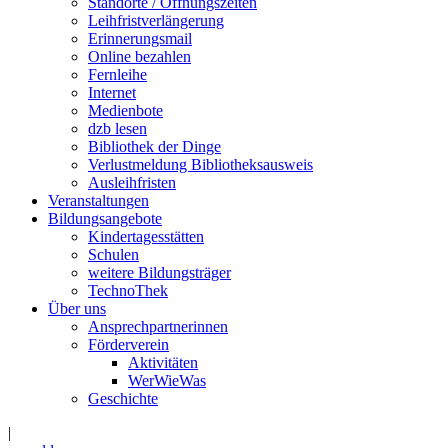
Standorte / Öffnungszeiten
Leihfristverlängerung
Erinnerungsmail
Online bezahlen
Fernleihe
Internet
Medienbote
dzb lesen
Bibliothek der Dinge
Verlustmeldung Bibliotheksausweis
Ausleihfristen
Veranstaltungen
Bildungsangebote
Kindertagesstätten
Schulen
weitere Bildungsträger
TechnoThek
Über uns
Ansprechpartnerinnen
Förderverein
Aktivitäten
WerWieWas
Geschichte
|