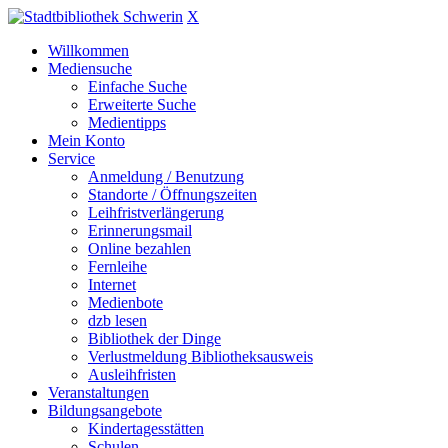
X
Willkommen
Mediensuche
Einfache Suche
Erweiterte Suche
Medientipps
Mein Konto
Service
Anmeldung / Benutzung
Standorte / Öffnungszeiten
Leihfristverlängerung
Erinnerungsmail
Online bezahlen
Fernleihe
Internet
Medienbote
dzb lesen
Bibliothek der Dinge
Verlustmeldung Bibliotheksausweis
Ausleihfristen
Veranstaltungen
Bildungsangebote
Kindertagesstätten
Schulen