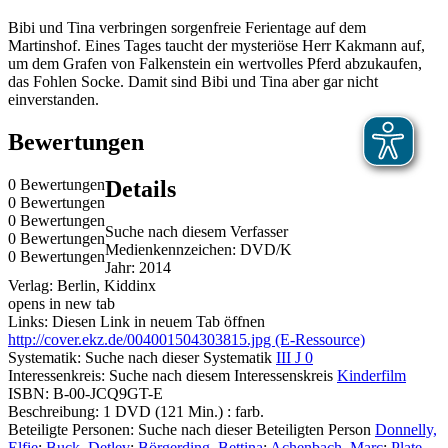
Bibi und Tina verbringen sorgenfreie Ferientage auf dem
Martinshof. Eines Tages taucht der mysteriöse Herr Kakmann auf,
um dem Grafen von Falkenstein ein wertvolles Pferd abzukaufen,
das Fohlen Socke. Damit sind Bibi und Tina aber gar nicht
einverstanden.
Bewertungen
0 Bewertungen
Details
0 Bewertungen
0 Bewertungen
Suche nach diesem Verfasser
0 Bewertungen
Medienkennzeichen:
DVD/K
0 Bewertungen
Jahr:
2014
Verlag:
Berlin, Kiddinx
opens in new tab
Links:
Diesen Link in neuem Tab öffnen
http://cover.ekz.de/004001504303815.jpg (E-Ressource)
Systematik:
Suche nach dieser Systematik
III J 0
Interessenkreis:
Suche nach diesem Interessenskreis
Kinderfilm
ISBN:
B-00-JCQ9GT-E
Beschreibung:
1 DVD (121 Min.) : farb.
Beteiligte Personen:
Suche nach dieser Beteiligten Person
Donnelly,
Elfie
;
Buck, Detlev
;
Börgerding, Bettina
;
Achenbach, Marc
;
Plate,