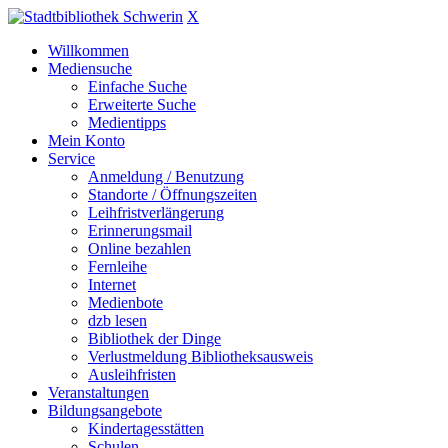
X
Willkommen
Mediensuche
Einfache Suche
Erweiterte Suche
Medientipps
Mein Konto
Service
Anmeldung / Benutzung
Standorte / Öffnungszeiten
Leihfristverlängerung
Erinnerungsmail
Online bezahlen
Fernleihe
Internet
Medienbote
dzb lesen
Bibliothek der Dinge
Verlustmeldung Bibliotheksausweis
Ausleihfristen
Veranstaltungen
Bildungsangebote
Kindertagesstätten
Schulen