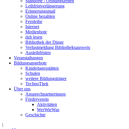
Standorte / Öffnungszeiten
Leihfristverlängerung
Erinnerungsmail
Online bezahlen
Fernleihe
Internet
Medienbote
dzb lesen
Bibliothek der Dinge
Verlustmeldung Bibliotheksausweis
Ausleihfristen
Veranstaltungen
Bildungsangebote
Kindertagesstätten
Schulen
weitere Bildungsträger
TechnoThek
Über uns
Ansprechpartnerinnen
Förderverein
Aktivitäten
WerWieWas
Geschichte
|