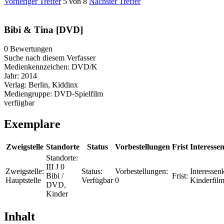
Vorheriger Treffer
5 von 8
Nächster Treffer
Bibi & Tina [DVD]
0 Bewertungen
Suche nach diesem Verfasser
Medienkennzeichen:
DVD/K
Jahr:
2014
Verlag:
Berlin, Kiddinx
Mediengruppe:
DVD-Spielfilm
verfügbar
Exemplare
Zweigstelle
Standorte
Status
Vorbestellungen
Frist
Interessen
Standorte:
III J 0
Zweigstelle:
Status:
Vorbestellungen:
Interessenk
Bibi /
Frist:
Hauptstelle
Verfügbar
0
Kinderfil
DVD,
Kinder
Inhalt