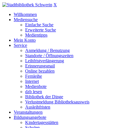
X
Willkommen
Mediensuche
Einfache Suche
Erweiterte Suche
Medientipps
Mein Konto
Service
Anmeldung / Benutzung
Standorte / Öffnungszeiten
Leihfristverlängerung
Erinnerungsmail
Online bezahlen
Fernleihe
Internet
Medienbote
dzb lesen
Bibliothek der Dinge
Verlustmeldung Bibliotheksausweis
Ausleihfristen
Veranstaltungen
Bildungsangebote
Kindertagesstätten
Schulen