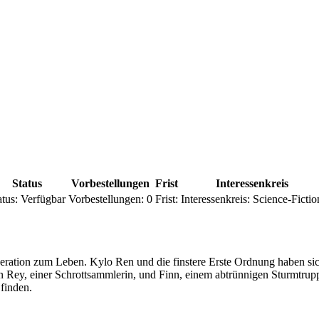
Status
Vorbestellungen
Frist
Interessenkreis
atus:
Verfügbar
Vorbestellungen:
0
Frist:
Interessenkreis:
Science-Fictio
neration zum Leben. Kylo Ren und die finstere Erste Ordnung haben s
an Rey, einer Schrottsammlerin, und Finn, einem abtrünnigen Sturmtru
finden.