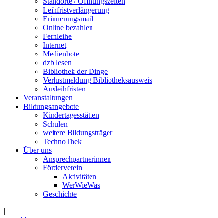
Standorte / Öffnungszeiten
Leihfristverlängerung
Erinnerungsmail
Online bezahlen
Fernleihe
Internet
Medienbote
dzb lesen
Bibliothek der Dinge
Verlustmeldung Bibliotheksausweis
Ausleihfristen
Veranstaltungen
Bildungsangebote
Kindertagesstätten
Schulen
weitere Bildungsträger
TechnoThek
Über uns
Ansprechpartnerinnen
Förderverein
Aktivitäten
WerWieWas
Geschichte
|