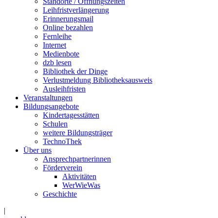
Standorte / Öffnungszeiten
Leihfristverlängerung
Erinnerungsmail
Online bezahlen
Fernleihe
Internet
Medienbote
dzb lesen
Bibliothek der Dinge
Verlustmeldung Bibliotheksausweis
Ausleihfristen
Veranstaltungen
Bildungsangebote
Kindertagesstätten
Schulen
weitere Bildungsträger
TechnoThek
Über uns
Ansprechpartnerinnen
Förderverein
Aktivitäten
WerWieWas
Geschichte
|