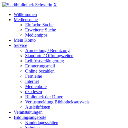
X
Willkommen
Mediensuche
Einfache Suche
Erweiterte Suche
Medientipps
Mein Konto
Service
Anmeldung / Benutzung
Standorte / Öffnungszeiten
Leihfristverlängerung
Erinnerungsmail
Online bezahlen
Fernleihe
Internet
Medienbote
dzb lesen
Bibliothek der Dinge
Verlustmeldung Bibliotheksausweis
Ausleihfristen
Veranstaltungen
Bildungsangebote
Kindertagesstätten
Schulen