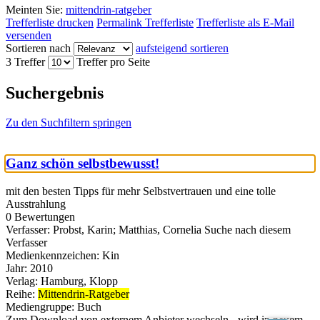
Meinten Sie:
mittendrin-ratgeber
Trefferliste drucken
Permalink Trefferliste
Trefferliste als E-Mail
versenden
Sortieren nach
aufsteigend sortieren
3 Treffer
Treffer pro Seite
Suchergebnis
Zu den Suchfiltern springen
Ganz schön selbstbewusst!
mit den besten Tipps für mehr Selbstvertrauen und eine tolle
Ausstrahlung
0 Bewertungen
Verfasser:
Probst, Karin
;
Matthias, Cornelia
Suche nach diesem
Verfasser
Medienkennzeichen:
Kin
Jahr:
2010
Verlag:
Hamburg, Klopp
Reihe:
Mittendrin-Ratgeber
Mediengruppe:
Buch
Zum Download von externem Anbieter wechseln - wird in neuem