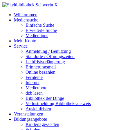
X
Willkommen
Mediensuche
Einfache Suche
Erweiterte Suche
Medientipps
Mein Konto
Service
Anmeldung / Benutzung
Standorte / Öffnungszeiten
Leihfristverlängerung
Erinnerungsmail
Online bezahlen
Fernleihe
Internet
Medienbote
dzb lesen
Bibliothek der Dinge
Verlustmeldung Bibliotheksausweis
Ausleihfristen
Veranstaltungen
Bildungsangebote
Kindertagesstätten
Schulen