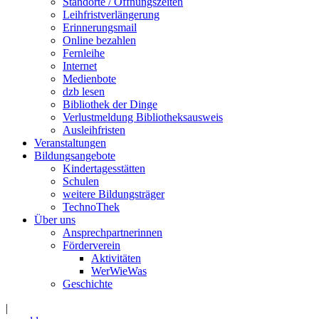
Standorte / Öffnungszeiten
Leihfristverlängerung
Erinnerungsmail
Online bezahlen
Fernleihe
Internet
Medienbote
dzb lesen
Bibliothek der Dinge
Verlustmeldung Bibliotheksausweis
Ausleihfristen
Veranstaltungen
Bildungsangebote
Kindertagesstätten
Schulen
weitere Bildungsträger
TechnoThek
Über uns
Ansprechpartnerinnen
Förderverein
Aktivitäten
WerWieWas
Geschichte
|