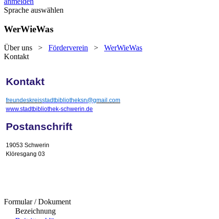
anmelden
Sprache auswählen
WerWieWas
Über uns
>
Förderverein
>
WerWieWas
Kontakt
Kontakt
freundeskreis
stadtbibliotheksn@g
mail.com
www.stadtbibliothek-schwerin.de
Postanschrift
19053 Schwerin
Klöresgang 03
Formular / Dokument
Bezeichnung