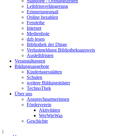
Standorte / Öffnungszeiten
Leihfristverlängerung
Erinnerungsmail
Online bezahlen
Fernleihe
Internet
Medienbote
dzb lesen
Bibliothek der Dinge
Verlustmeldung Bibliotheksausweis
Ausleihfristen
Veranstaltungen
Bildungsangebote
Kindertagesstätten
Schulen
weitere Bildungsträger
TechnoThek
Über uns
Ansprechpartnerinnen
Förderverein
Aktivitäten
WerWieWas
Geschichte
|