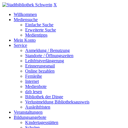
X
Willkommen
Mediensuche
Einfache Suche
Erweiterte Suche
Medientipps
Mein Konto
Service
Anmeldung / Benutzung
Standorte / Öffnungszeiten
Leihfristverlängerung
Erinnerungsmail
Online bezahlen
Fernleihe
Internet
Medienbote
dzb lesen
Bibliothek der Dinge
Verlustmeldung Bibliotheksausweis
Ausleihfristen
Veranstaltungen
Bildungsangebote
Kindertagesstätten
Schulen