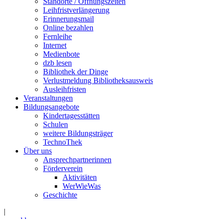
Standorte / Öffnungszeiten
Leihfristverlängerung
Erinnerungsmail
Online bezahlen
Fernleihe
Internet
Medienbote
dzb lesen
Bibliothek der Dinge
Verlustmeldung Bibliotheksausweis
Ausleihfristen
Veranstaltungen
Bildungsangebote
Kindertagesstätten
Schulen
weitere Bildungsträger
TechnoThek
Über uns
Ansprechpartnerinnen
Förderverein
Aktivitäten
WerWieWas
Geschichte
|