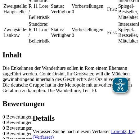
Standorte:
Interessenk
Zweigstelle:
R 11 Lore
Status:
Vorbestellungen:
Spiegel-
Frist:
Hauptstelle
/
Verfügbar
0
Bestseller,
Belletristik
Mittelalter
Standorte:
Interessenk
Zweigstelle:
R 11 Lore
Status:
Vorbestellungen:
Spiegel-
Frist:
Lankow
/
Verfügbar
0
Bestseller,
Belletristik
Mittelalter
Inhalt
Die Enkelinnen der Wanderhure sollen in Rom einem Ehemann
zugeführt werden. Conte Orsini, ihr Großvater, will die Mädchen
gewinnbringend innerhalb des Geschlechts der Orsini verheiraten.
Die deutsche Gruppe hat in der Metropole mit unvorhergesehenen
Gefahren zu kämpfen. Die Wanderhure, Teil 10.
Bewertungen
0 Bewertungen
Details
0 Bewertungen
0 Bewertungen
Verfasser:
Suche nach diesem Verfasser
Lorentz, Iny
0 Bewertungen
(Verfasser)