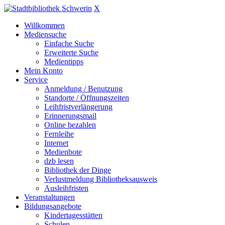
X
Willkommen
Mediensuche
Einfache Suche
Erweiterte Suche
Medientipps
Mein Konto
Service
Anmeldung / Benutzung
Standorte / Öffnungszeiten
Leihfristverlängerung
Erinnerungsmail
Online bezahlen
Fernleihe
Internet
Medienbote
dzb lesen
Bibliothek der Dinge
Verlustmeldung Bibliotheksausweis
Ausleihfristen
Veranstaltungen
Bildungsangebote
Kindertagesstätten
Schulen