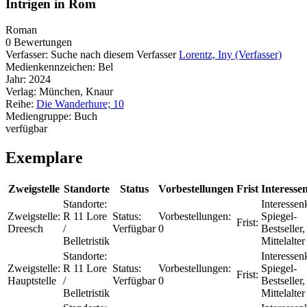
Intrigen in Rom
Roman
0 Bewertungen
Verfasser:
Suche nach diesem Verfasser
Lorentz, Iny (Verfasser)
Medienkennzeichen:
Bel
Jahr:
2024
Verlag:
München, Knaur
Reihe:
Die Wanderhure; 10
Mediengruppe:
Buch
verfügbar
Exemplare
Zweigstelle
Standorte
Status
Vorbestellungen
Frist
Interesse
Standorte:
Interessenk
Zweigstelle:
R 11 Lore
Status:
Vorbestellungen:
Spiegel-
Frist:
Dreesch
/
Verfügbar
0
Bestseller,
Belletristik
Mittelalter
Standorte:
Interessenk
Zweigstelle:
R 11 Lore
Status:
Vorbestellungen:
Spiegel-
Frist:
Hauptstelle
/
Verfügbar
0
Bestseller,
Belletristik
Mittelalter