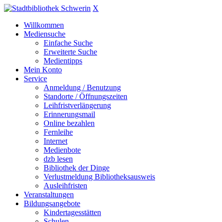
X
Willkommen
Mediensuche
Einfache Suche
Erweiterte Suche
Medientipps
Mein Konto
Service
Anmeldung / Benutzung
Standorte / Öffnungszeiten
Leihfristverlängerung
Erinnerungsmail
Online bezahlen
Fernleihe
Internet
Medienbote
dzb lesen
Bibliothek der Dinge
Verlustmeldung Bibliotheksausweis
Ausleihfristen
Veranstaltungen
Bildungsangebote
Kindertagesstätten
Schulen