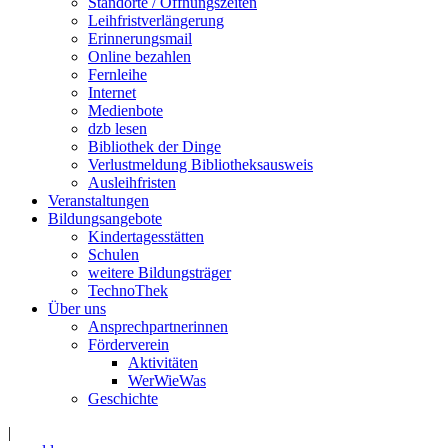
Standorte / Öffnungszeiten
Leihfristverlängerung
Erinnerungsmail
Online bezahlen
Fernleihe
Internet
Medienbote
dzb lesen
Bibliothek der Dinge
Verlustmeldung Bibliotheksausweis
Ausleihfristen
Veranstaltungen
Bildungsangebote
Kindertagesstätten
Schulen
weitere Bildungsträger
TechnoThek
Über uns
Ansprechpartnerinnen
Förderverein
Aktivitäten
WerWieWas
Geschichte
|