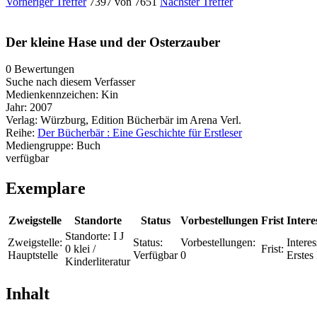
Vorheriger Treffer
7397 von 7651
Nächster Treffer
Der kleine Hase und der Osterzauber
0 Bewertungen
Suche nach diesem Verfasser
Medienkennzeichen:
Kin
Jahr:
2007
Verlag:
Würzburg, Edition Bücherbär im Arena Verl.
Reihe:
Der Bücherbär : Eine Geschichte für Erstleser
Mediengruppe:
Buch
verfügbar
Exemplare
Zweigstelle
Standorte
Status
Vorbestellungen
Frist
Intere
Standorte:
I J
Zweigstelle:
Status:
Vorbestellungen:
Interes
0 klei /
Frist:
Hauptstelle
Verfügbar
0
Erstes
Kinderliteratur
Inhalt