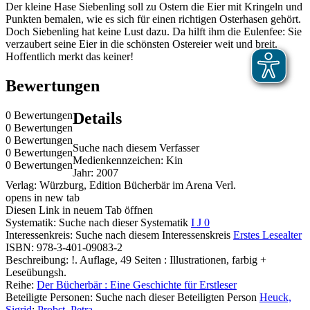
Der kleine Hase Siebenling soll zu Ostern die Eier mit Kringeln und
Punkten bemalen, wie es sich für einen richtigen Osterhasen gehört.
Doch Siebenling hat keine Lust dazu. Da hilft ihm die Eulenfee: Sie
verzaubert seine Eier in die schönsten Ostereier weit und breit.
Hoffentlich merkt das keiner!
Bewertungen
0 Bewertungen
Details
0 Bewertungen
0 Bewertungen
Suche nach diesem Verfasser
0 Bewertungen
Medienkennzeichen:
Kin
0 Bewertungen
Jahr:
2007
Verlag:
Würzburg, Edition Bücherbär im Arena Verl.
opens in new tab
Diesen Link in neuem Tab öffnen
Systematik:
Suche nach dieser Systematik
I J 0
Interessenkreis:
Suche nach diesem Interessenskreis
Erstes Lesealter
ISBN:
978-3-401-09083-2
Beschreibung:
!. Auflage, 49 Seiten : Illustrationen, farbig +
Leseübungsh.
Reihe:
Der Bücherbär : Eine Geschichte für Erstleser
Beteiligte Personen:
Suche nach dieser Beteiligten Person
Heuck,
Sigrid
;
Probst, Petra