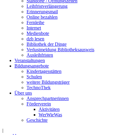
Standorte / Öffnungszeiten
Leihfristverlängerung
Erinnerungsmail
Online bezahlen
Fernleihe
Internet
Medienbote
dzb lesen
Bibliothek der Dinge
Verlustmeldung Bibliotheksausweis
Ausleihfristen
Veranstaltungen
Bildungsangebote
Kindertagesstätten
Schulen
weitere Bildungsträger
TechnoThek
Über uns
Ansprechpartnerinnen
Förderverein
Aktivitäten
WerWieWas
Geschichte
|