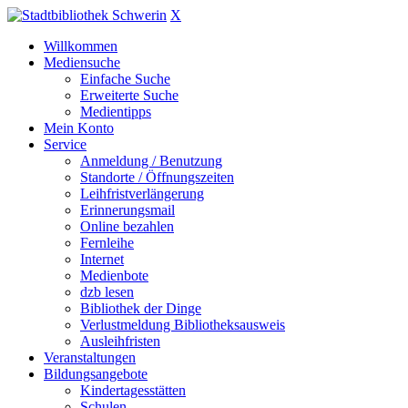
X
Willkommen
Mediensuche
Einfache Suche
Erweiterte Suche
Medientipps
Mein Konto
Service
Anmeldung / Benutzung
Standorte / Öffnungszeiten
Leihfristverlängerung
Erinnerungsmail
Online bezahlen
Fernleihe
Internet
Medienbote
dzb lesen
Bibliothek der Dinge
Verlustmeldung Bibliotheksausweis
Ausleihfristen
Veranstaltungen
Bildungsangebote
Kindertagesstätten
Schulen