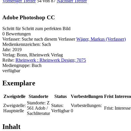
Vorheriger Treffer
54 von 87
Nächster Treffer
Adobe Photoshop CC
Schritt für Schritt zum perfekten Bild
0 Bewertungen
Verfasser:
Suche nach diesem Verfasser
Wäger, Markus (Verfasser)
Medienkennzeichen:
Sach
Jahr:
2019
Verlag:
Bonn, Rheinwerk Verlag
Reihe:
Rheinwerk : Rheinwerk Design; 7075
Mediengruppe:
Buch
verfügbar
Exemplare
Zweigstelle
Standorte
Status
Vorbestellungen
Frist
Interess
Standorte:
Z
Zweigstelle:
Status:
Vorbestellungen:
561 Adob /
Frist:
Interesse
Hauptstelle
Verfügbar
0
Sachliteratur
Inhalt