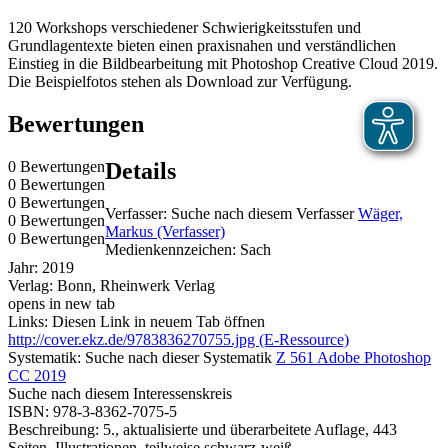
120 Workshops verschiedener Schwierigkeitsstufen und
Grundlagentexte bieten einen praxisnahen und verständlichen
Einstieg in die Bildbearbeitung mit Photoshop Creative Cloud 2019.
Die Beispielfotos stehen als Download zur Verfügung.
Bewertungen
0 Bewertungen
Details
0 Bewertungen
0 Bewertungen
Verfasser:
Suche nach diesem Verfasser
Wäger,
0 Bewertungen
Markus (Verfasser)
0 Bewertungen
Medienkennzeichen:
Sach
Jahr:
2019
Verlag:
Bonn, Rheinwerk Verlag
opens in new tab
Links:
Diesen Link in neuem Tab öffnen
http://cover.ekz.de/9783836270755.jpg (E-Ressource)
Systematik:
Suche nach dieser Systematik
Z 561 Adobe Photoshop
CC 2019
Suche nach diesem Interessenskreis
ISBN:
978-3-8362-7075-5
Beschreibung:
5., aktualisierte und überarbeitete Auflage, 443
Seiten, Illustrationen, teilweise schwarz-weiß