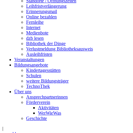
Standorte / Öffnungszeiten
Leihfristverlängerung
Erinnerungsmail
Online bezahlen
Fernleihe
Internet
Medienbote
dzb lesen
Bibliothek der Dinge
Verlustmeldung Bibliotheksausweis
Ausleihfristen
Veranstaltungen
Bildungsangebote
Kindertagesstätten
Schulen
weitere Bildungsträger
TechnoThek
Über uns
Ansprechpartnerinnen
Förderverein
Aktivitäten
WerWieWas
Geschichte
|