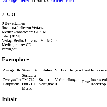
Vorheriger Treffer
111 von 578
Nächster Treffer
7 [CD]
0 Bewertungen
Suche nach diesem Verfasser
Medienkennzeichen:
CD/TM
Jahr:
[2024]
Verlag:
Berlin, Universal Music Group
Mediengruppe:
CD
verfügbar
Exemplare
Zweigstelle
Standorte
Status
Vorbestellungen
Frist
Interessen
Standorte:
Zweigstelle:
TM 712
Status:
Vorbestellungen:
Interessenk
Frist:
Hauptstelle
Furt / CD,
Verfügbar
0
Rock/Pop
Musik
Inhalt