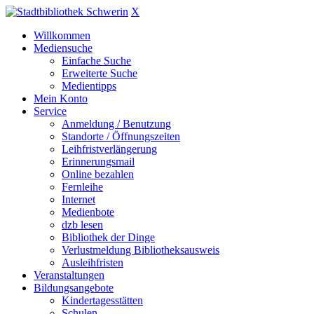
X
Willkommen
Mediensuche
Einfache Suche
Erweiterte Suche
Medientipps
Mein Konto
Service
Anmeldung / Benutzung
Standorte / Öffnungszeiten
Leihfristverlängerung
Erinnerungsmail
Online bezahlen
Fernleihe
Internet
Medienbote
dzb lesen
Bibliothek der Dinge
Verlustmeldung Bibliotheksausweis
Ausleihfristen
Veranstaltungen
Bildungsangebote
Kindertagesstätten
Schulen