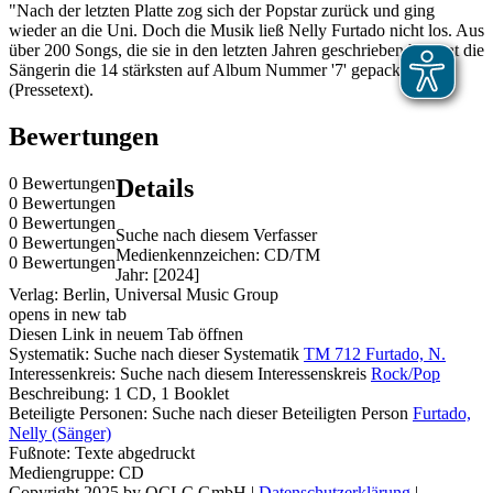
"Nach der letzten Platte zog sich der Popstar zurück und ging
wieder an die Uni. Doch die Musik ließ Nelly Furtado nicht los. Aus
über 200 Songs, die sie in den letzten Jahren geschrieben hat, hat die
Sängerin die 14 stärksten auf Album Nummer '7' gepackt"
(Pressetext).
Bewertungen
0 Bewertungen
Details
0 Bewertungen
0 Bewertungen
Suche nach diesem Verfasser
0 Bewertungen
Medienkennzeichen:
CD/TM
0 Bewertungen
Jahr:
[2024]
Verlag:
Berlin, Universal Music Group
opens in new tab
Diesen Link in neuem Tab öffnen
Systematik:
Suche nach dieser Systematik
TM 712 Furtado, N.
Interessenkreis:
Suche nach diesem Interessenskreis
Rock/Pop
Beschreibung:
1 CD, 1 Booklet
Beteiligte Personen:
Suche nach dieser Beteiligten Person
Furtado,
Nelly (Sänger)
Fußnote:
Texte abgedruckt
Mediengruppe:
CD
Copyright 2025 by OCLC GmbH
|
Datenschutzerklärung
|