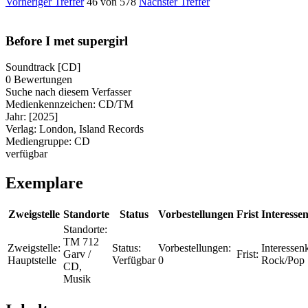
Vorheriger Treffer
46 von 578
Nächster Treffer
Before I met supergirl
Soundtrack [CD]
0 Bewertungen
Suche nach diesem Verfasser
Medienkennzeichen:
CD/TM
Jahr:
[2025]
Verlag:
London, Island Records
Mediengruppe:
CD
verfügbar
Exemplare
Zweigstelle
Standorte
Status
Vorbestellungen
Frist
Interessen
Standorte:
TM 712
Zweigstelle:
Status:
Vorbestellungen:
Interessenk
Garv /
Frist:
Hauptstelle
Verfügbar
0
Rock/Pop
CD,
Musik