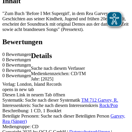
Inhalt
"Zum Buch 'Before I Met Supergirl', in dem Rea Garvey
Geschichten aus seiner Kindheit, Jugend und frühen 20ern erzählt,
erscheint der Soundtrack mit original Demos aus der damaligen Zeit
sowie acht brandneuen Songs" (Pressetext).
Bewertungen
0 Bewertungen
Details
0 Bewertungen
0 Bewertungen
Suche nach diesem Verfasser
0 Bewertungen
Medienkennzeichen:
CD/TM
0 Bewertungen
Jahr:
[2025]
Verlag:
London, Island Records
opens in new tab
Diesen Link in neuem Tab öffnen
Systematik:
Suche nach dieser Systematik
TM 712 Garvey, R.
Interessenkreis:
Suche nach diesem Interessenskreis
Rock/Pop
Beschreibung:
1 CD, 1 Booklet
Beteiligte Personen:
Suche nach dieser Beteiligten Person
Garvey,
Rea (Sänger)
Mediengruppe:
CD
Copyright 2025 by OCLC GmbH
|
Datenschutzerklärung
|