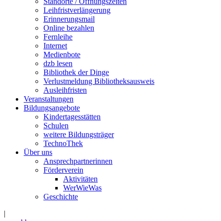
Standorte / Öffnungszeiten
Leihfristverlängerung
Erinnerungsmail
Online bezahlen
Fernleihe
Internet
Medienbote
dzb lesen
Bibliothek der Dinge
Verlustmeldung Bibliotheksausweis
Ausleihfristen
Veranstaltungen
Bildungsangebote
Kindertagesstätten
Schulen
weitere Bildungsträger
TechnoThek
Über uns
Ansprechpartnerinnen
Förderverein
Aktivitäten
WerWieWas
Geschichte
|