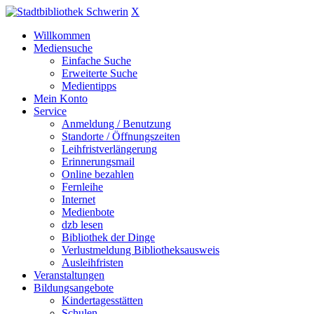
X
Willkommen
Mediensuche
Einfache Suche
Erweiterte Suche
Medientipps
Mein Konto
Service
Anmeldung / Benutzung
Standorte / Öffnungszeiten
Leihfristverlängerung
Erinnerungsmail
Online bezahlen
Fernleihe
Internet
Medienbote
dzb lesen
Bibliothek der Dinge
Verlustmeldung Bibliotheksausweis
Ausleihfristen
Veranstaltungen
Bildungsangebote
Kindertagesstätten
Schulen