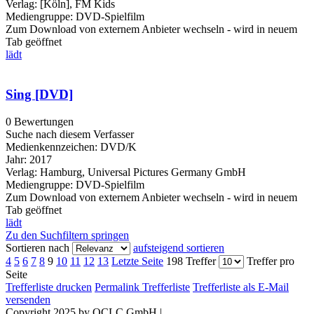
Verlag:
[Köln], FM Kids
Mediengruppe:
DVD-Spielfilm
Zum Download von externem Anbieter wechseln - wird in neuem
Tab geöffnet
lädt
Sing [DVD]
0 Bewertungen
Suche nach diesem Verfasser
Medienkennzeichen:
DVD/K
Jahr:
2017
Verlag:
Hamburg, Universal Pictures Germany GmbH
Mediengruppe:
DVD-Spielfilm
Zum Download von externem Anbieter wechseln - wird in neuem
Tab geöffnet
lädt
Zu den Suchfiltern springen
Sortieren nach
aufsteigend sortieren
4
5
6
7
8
9
10
11
12
13
Letzte Seite
198 Treffer
Treffer pro
Seite
Trefferliste drucken
Permalink Trefferliste
Trefferliste als E-Mail
versenden
Copyright 2025 by OCLC GmbH
|