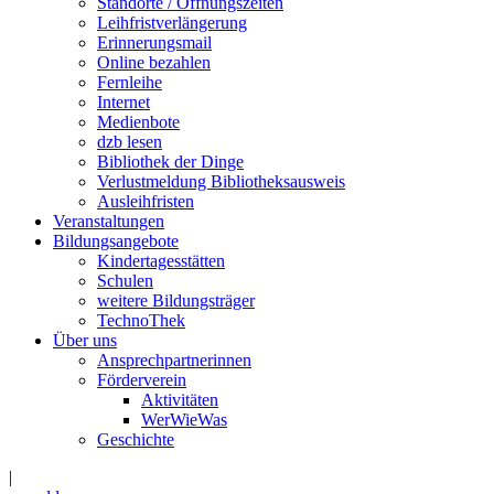
Standorte / Öffnungszeiten
Leihfristverlängerung
Erinnerungsmail
Online bezahlen
Fernleihe
Internet
Medienbote
dzb lesen
Bibliothek der Dinge
Verlustmeldung Bibliotheksausweis
Ausleihfristen
Veranstaltungen
Bildungsangebote
Kindertagesstätten
Schulen
weitere Bildungsträger
TechnoThek
Über uns
Ansprechpartnerinnen
Förderverein
Aktivitäten
WerWieWas
Geschichte
|