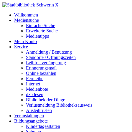
X
Willkommen
Mediensuche
Einfache Suche
Erweiterte Suche
Medientipps
Mein Konto
Service
Anmeldung / Benutzung
Standorte / Öffnungszeiten
Leihfristverlängerung
Erinnerungsmail
Online bezahlen
Fernleihe
Internet
Medienbote
dzb lesen
Bibliothek der Dinge
Verlustmeldung Bibliotheksausweis
Ausleihfristen
Veranstaltungen
Bildungsangebote
Kindertagesstätten
Schulen