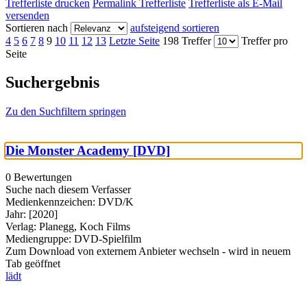
Trefferliste drucken
Permalink Trefferliste
Trefferliste als E-Mail
versenden
Sortieren nach
aufsteigend sortieren
4
5
6
7
8
9
10
11
12
13
Letzte Seite
198 Treffer
Treffer pro
Seite
Suchergebnis
Zu den Suchfiltern springen
Die Monster Academy [DVD]
0 Bewertungen
Suche nach diesem Verfasser
Medienkennzeichen:
DVD/K
Jahr:
[2020]
Verlag:
Planegg, Koch Films
Mediengruppe:
DVD-Spielfilm
Zum Download von externem Anbieter wechseln - wird in neuem
Tab geöffnet
lädt