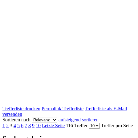
Trefferliste drucken
Permalink Trefferliste
Trefferliste als E-Mail
versenden
Sortieren nach
aufsteigend sortieren
1
2
3
4
5
6
7
8
9
10
Letzte Seite
116 Treffer
Treffer pro Seite