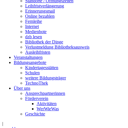
Standorte / Öffnungszeiten
Leihfristverlängerung
Erinnerungsmail
Online bezahlen
Fernleihe
Internet
Medienbote
dzb lesen
Bibliothek der Dinge
Verlustmeldung Bibliotheksausweis
Ausleihfristen
Veranstaltungen
Bildungsangebote
Kindertagesstätten
Schulen
weitere Bildungsträger
TechnoThek
Über uns
Ansprechpartnerinnen
Förderverein
Aktivitäten
WerWieWas
Geschichte
|