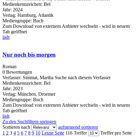
Medienkennzeichen:
Bel
Jahr:
2024
Verlag:
Hamburg, Atlantik
Mediengruppe:
Buch
Zum Download von externem Anbieter wechseln - wird in neuem
Tab geöffnet
lädt
Nur noch bis morgen
Roman
0 Bewertungen
Verfasser:
Simmat, Martha
Suche nach diesem Verfasser
Medienkennzeichen:
Bel
Jahr:
2023
Verlag:
München, Droemer
Mediengruppe:
Buch
Zum Download von externem Anbieter wechseln - wird in neuem
Tab geöffnet
lädt
Zu den Suchfiltern springen
Sortieren nach
aufsteigend sortieren
1
2
3
4
5
6
7
8
9
10
Letzte Seite
116 Treffer
Treffer pro Seite