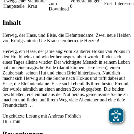
Zweigstelle:
Standorte:
Vorbestellungen:
zum
Frist:
Interessen
Hauptstelle
Krau
0
Download
Inhalt
Herwig, der Hase, und Elsie, die Elefantendame: Zwei neue Helden
von Erfolgsautorin Ute Krause erobern die Herzen!
Herwig, ein Hase, der jahrelang vom Zauberer Hokus van Pokus in
den Hut hinein- und wieder herausgezaubert wurde, findet sich
eines Tages alleine wieder. Der wichtigste Mensch in seinem Leben
hat ihm eine magische Brille (damit können Tiere lesen), einen
Zauberstab, seinen Hut und einen Brief hinterlassen. Natürlich
macht sich Herwig auf die Suche nach Hokus und trifft dabei auf
Elsie, die Elefantendame. Elsie sucht ebenfalls ihren besten Freund,
der wurde nämlich an einen anderen Zoo abgegeben. Die beiden
beschließen, erst einmal aus der Not heraus, gemeinsame Sache zu
machen und finden auf ihrem Weg viele Abenteuer und eine tiefe
Freundschaft …
Ungekürzte Lesung mit Andreas Fröhlich
1h 51min