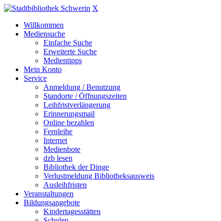
X
Willkommen
Mediensuche
Einfache Suche
Erweiterte Suche
Medientipps
Mein Konto
Service
Anmeldung / Benutzung
Standorte / Öffnungszeiten
Leihfristverlängerung
Erinnerungsmail
Online bezahlen
Fernleihe
Internet
Medienbote
dzb lesen
Bibliothek der Dinge
Verlustmeldung Bibliotheksausweis
Ausleihfristen
Veranstaltungen
Bildungsangebote
Kindertagesstätten
Schulen