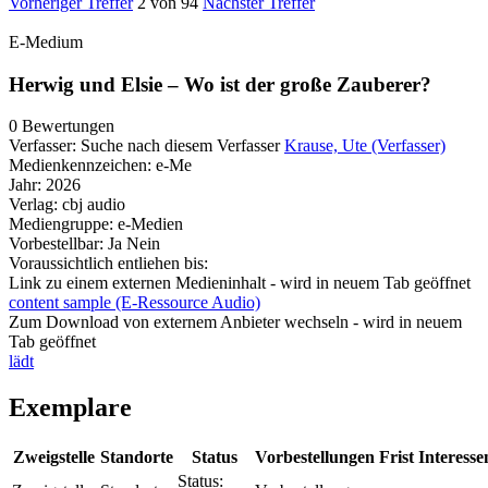
Vorheriger Treffer
2 von 94
Nächster Treffer
E-Medium
Herwig und Elsie – Wo ist der große Zauberer?
0 Bewertungen
Verfasser:
Suche nach diesem Verfasser
Krause, Ute (Verfasser)
Medienkennzeichen:
e-Me
Jahr:
2026
Verlag:
cbj audio
Mediengruppe:
e-Medien
Vorbestellbar:
Ja
Nein
Voraussichtlich entliehen bis:
Link zu einem externen Medieninhalt - wird in neuem Tab geöffnet
content sample (E-Ressource Audio)
Zum Download von externem Anbieter wechseln - wird in neuem
Tab geöffnet
lädt
Exemplare
Zweigstelle
Standorte
Status
Vorbestellungen
Frist
Interesse
Status: