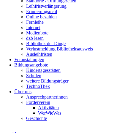
Standorte / Öffnungszeiten
Leihfristverlängerung
Erinnerungsmail
Online bezahlen
Fernleihe
Internet
Medienbote
dzb lesen
Bibliothek der Dinge
Verlustmeldung Bibliotheksausweis
Ausleihfristen
Veranstaltungen
Bildungsangebote
Kindertagesstätten
Schulen
weitere Bildungsträger
TechnoThek
Über uns
Ansprechpartnerinnen
Förderverein
Aktivitäten
WerWieWas
Geschichte
|