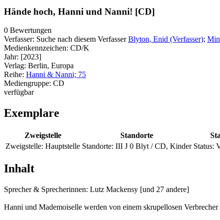
Hände hoch, Hanni und Nanni! [CD]
0 Bewertungen
Verfasser:
Suche nach diesem Verfasser
Blyton, Enid (Verfasser)
;
Min
Medienkennzeichen:
CD/K
Jahr:
[2023]
Verlag:
Berlin, Europa
Reihe:
Hanni & Nanni; 75
Mediengruppe:
CD
verfügbar
Exemplare
Zweigstelle
Standorte
St
Zweigstelle:
Hauptstelle
Standorte:
III J 0 Blyt / CD, Kinder
Status:
V
Inhalt
Sprecher & Sprecherinnen: Lutz Mackensy [und 27 andere]
Hanni und Mademoiselle werden von einem skrupellosen Verbrecher e