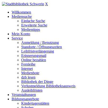
X
Willkommen
Mediensuche
Einfache Suche
Erweiterte Suche
Medientipps
Mein Konto
Service
Anmeldung / Benutzung
Standorte / Öffnungszeiten
Leihfristverlängerung
Erinnerungsmail
Online bezahlen
Fernleihe
Internet
Medienbote
dzb lesen
Bibliothek der Dinge
Verlustmeldung Bibliotheksausweis
Ausleihfristen
Veranstaltungen
Bildungsangebote
Kindertagesstätten
Schulen