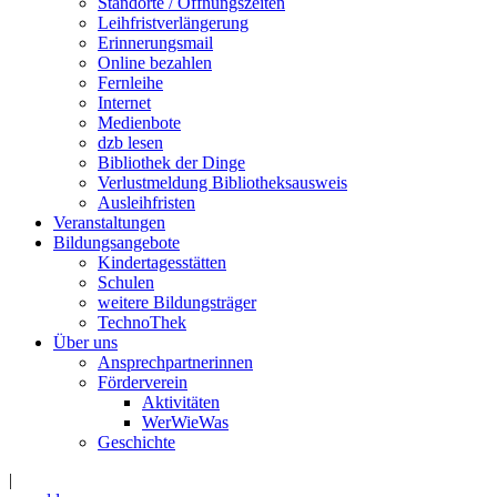
Standorte / Öffnungszeiten
Leihfristverlängerung
Erinnerungsmail
Online bezahlen
Fernleihe
Internet
Medienbote
dzb lesen
Bibliothek der Dinge
Verlustmeldung Bibliotheksausweis
Ausleihfristen
Veranstaltungen
Bildungsangebote
Kindertagesstätten
Schulen
weitere Bildungsträger
TechnoThek
Über uns
Ansprechpartnerinnen
Förderverein
Aktivitäten
WerWieWas
Geschichte
|