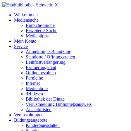
X
Willkommen
Mediensuche
Einfache Suche
Erweiterte Suche
Medientipps
Mein Konto
Service
Anmeldung / Benutzung
Standorte / Öffnungszeiten
Leihfristverlängerung
Erinnerungsmail
Online bezahlen
Fernleihe
Internet
Medienbote
dzb lesen
Bibliothek der Dinge
Verlustmeldung Bibliotheksausweis
Ausleihfristen
Veranstaltungen
Bildungsangebote
Kindertagesstätten
Schulen