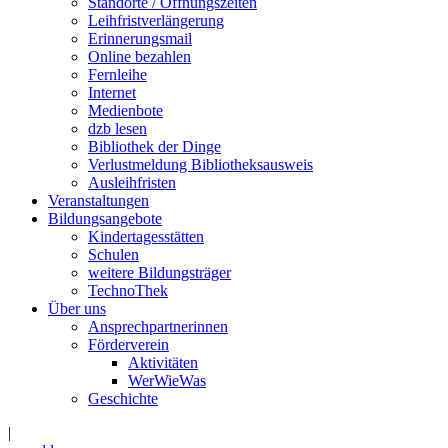
Standorte / Öffnungszeiten
Leihfristverlängerung
Erinnerungsmail
Online bezahlen
Fernleihe
Internet
Medienbote
dzb lesen
Bibliothek der Dinge
Verlustmeldung Bibliotheksausweis
Ausleihfristen
Veranstaltungen
Bildungsangebote
Kindertagesstätten
Schulen
weitere Bildungsträger
TechnoThek
Über uns
Ansprechpartnerinnen
Förderverein
Aktivitäten
WerWieWas
Geschichte
|