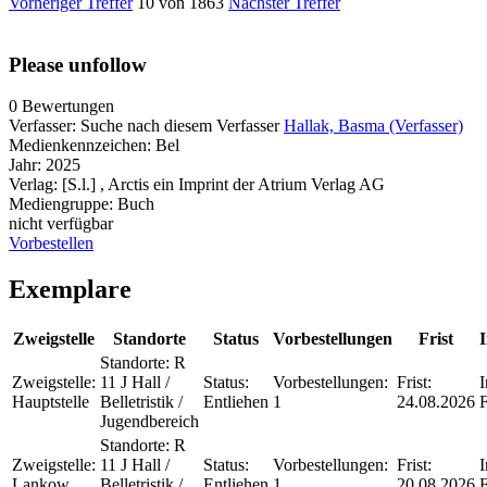
Vorheriger Treffer
10 von 1863
Nächster Treffer
Please unfollow
0 Bewertungen
Verfasser:
Suche nach diesem Verfasser
Hallak, Basma (Verfasser)
Medienkennzeichen:
Bel
Jahr:
2025
Verlag:
[S.l.] , Arctis ein Imprint der Atrium Verlag AG
Mediengruppe:
Buch
nicht verfügbar
Vorbestellen
Exemplare
Zweigstelle
Standorte
Status
Vorbestellungen
Frist
I
Standorte:
R
Zweigstelle:
11 J Hall /
Status:
Vorbestellungen:
Frist:
I
Hauptstelle
Belletristik /
Entliehen
1
24.08.2026
F
Jugendbereich
Standorte:
R
Zweigstelle:
11 J Hall /
Status:
Vorbestellungen:
Frist:
I
Lankow
Belletristik /
Entliehen
1
20.08.2026
F