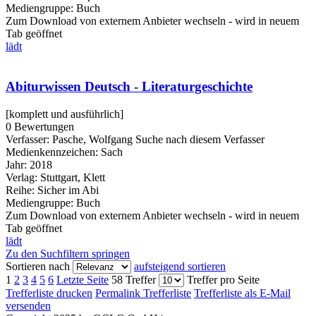
Mediengruppe:
Buch
Zum Download von externem Anbieter wechseln - wird in neuem
Tab geöffnet
lädt
Abiturwissen Deutsch - Literaturgeschichte
[komplett und ausführlich]
0 Bewertungen
Verfasser:
Pasche, Wolfgang
Suche nach diesem Verfasser
Medienkennzeichen:
Sach
Jahr:
2018
Verlag:
Stuttgart, Klett
Reihe:
Sicher im Abi
Mediengruppe:
Buch
Zum Download von externem Anbieter wechseln - wird in neuem
Tab geöffnet
lädt
Zu den Suchfiltern springen
Sortieren nach
aufsteigend sortieren
1
2
3
4
5
6
Letzte Seite
58 Treffer
Treffer pro Seite
Trefferliste drucken
Permalink Trefferliste
Trefferliste als E-Mail
versenden