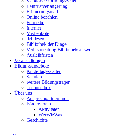
Standorte / Öffnungszeiten
Leihfristverlängerung
Erinnerungsmail
Online bezahlen
Fernleihe
Internet
Medienbote
dzb lesen
Bibliothek der Dinge
Verlustmeldung Bibliotheksausweis
Ausleihfristen
Veranstaltungen
Bildungsangebote
Kindertagesstätten
Schulen
weitere Bildungsträger
TechnoThek
Über uns
Ansprechpartnerinnen
Förderverein
Aktivitäten
WerWieWas
Geschichte
|