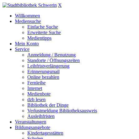
X
Willkommen
Mediensuche
Einfache Suche
Erweiterte Suche
Medientipps
Mein Konto
Service
Anmeldung / Benutzung
Standorte / Öffnungszeiten
Leihfristverlängerung
Erinnerungsmail
Online bezahlen
Fernleihe
Internet
Medienbote
dzb lesen
Bibliothek der Dinge
Verlustmeldung Bibliotheksausweis
Ausleihfristen
Veranstaltungen
Bildungsangebote
Kindertagesstätten
Schulen