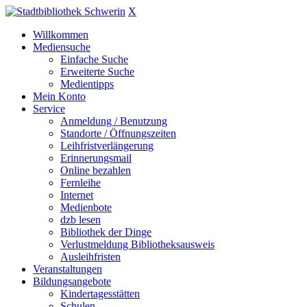
X
Willkommen
Mediensuche
Einfache Suche
Erweiterte Suche
Medientipps
Mein Konto
Service
Anmeldung / Benutzung
Standorte / Öffnungszeiten
Leihfristverlängerung
Erinnerungsmail
Online bezahlen
Fernleihe
Internet
Medienbote
dzb lesen
Bibliothek der Dinge
Verlustmeldung Bibliotheksausweis
Ausleihfristen
Veranstaltungen
Bildungsangebote
Kindertagesstätten
Schulen