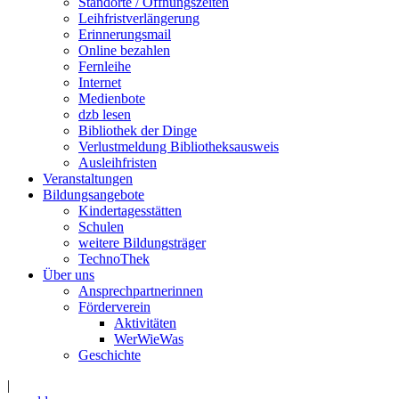
Standorte / Öffnungszeiten
Leihfristverlängerung
Erinnerungsmail
Online bezahlen
Fernleihe
Internet
Medienbote
dzb lesen
Bibliothek der Dinge
Verlustmeldung Bibliotheksausweis
Ausleihfristen
Veranstaltungen
Bildungsangebote
Kindertagesstätten
Schulen
weitere Bildungsträger
TechnoThek
Über uns
Ansprechpartnerinnen
Förderverein
Aktivitäten
WerWieWas
Geschichte
|