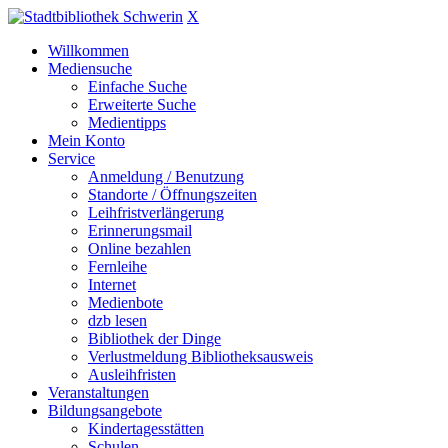
X
Willkommen
Mediensuche
Einfache Suche
Erweiterte Suche
Medientipps
Mein Konto
Service
Anmeldung / Benutzung
Standorte / Öffnungszeiten
Leihfristverlängerung
Erinnerungsmail
Online bezahlen
Fernleihe
Internet
Medienbote
dzb lesen
Bibliothek der Dinge
Verlustmeldung Bibliotheksausweis
Ausleihfristen
Veranstaltungen
Bildungsangebote
Kindertagesstätten
Schulen