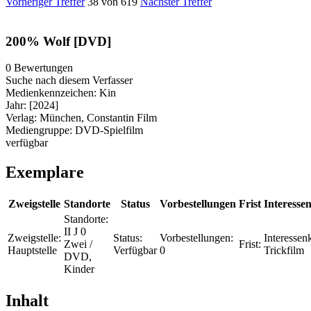
Vorheriger Treffer
38 von 619
Nächster Treffer
200% Wolf [DVD]
0 Bewertungen
Suche nach diesem Verfasser
Medienkennzeichen:
Kin
Jahr:
[2024]
Verlag:
München, Constantin Film
Mediengruppe:
DVD-Spielfilm
verfügbar
Exemplare
Zweigstelle
Standorte
Status
Vorbestellungen
Frist
Interessen
Standorte:
II J 0
Zweigstelle:
Status:
Vorbestellungen:
Interessenk
Zwei /
Frist:
Hauptstelle
Verfügbar
0
Trickfilm
DVD,
Kinder
Inhalt