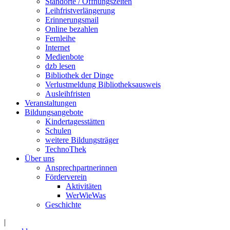
Standorte / Öffnungszeiten
Leihfristverlängerung
Erinnerungsmail
Online bezahlen
Fernleihe
Internet
Medienbote
dzb lesen
Bibliothek der Dinge
Verlustmeldung Bibliotheksausweis
Ausleihfristen
Veranstaltungen
Bildungsangebote
Kindertagesstätten
Schulen
weitere Bildungsträger
TechnoThek
Über uns
Ansprechpartnerinnen
Förderverein
Aktivitäten
WerWieWas
Geschichte
|