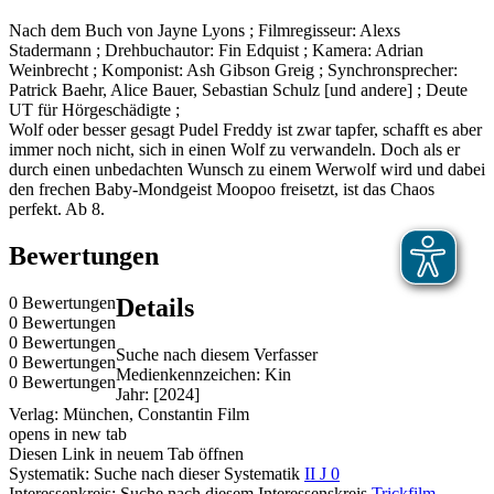
Nach dem Buch von Jayne Lyons ; Filmregisseur: Alexs
Stadermann ; Drehbuchautor: Fin Edquist ; Kamera: Adrian
Weinbrecht ; Komponist: Ash Gibson Greig ; Synchronsprecher:
Patrick Baehr, Alice Bauer, Sebastian Schulz [und andere] ; Deute
UT für Hörgeschädigte ;
Wolf oder besser gesagt Pudel Freddy ist zwar tapfer, schafft es aber
immer noch nicht, sich in einen Wolf zu verwandeln. Doch als er
durch einen unbedachten Wunsch zu einem Werwolf wird und dabei
den frechen Baby-Mondgeist Moopoo freisetzt, ist das Chaos
perfekt. Ab 8.
Bewertungen
0 Bewertungen
Details
0 Bewertungen
0 Bewertungen
Suche nach diesem Verfasser
0 Bewertungen
Medienkennzeichen:
Kin
0 Bewertungen
Jahr:
[2024]
Verlag:
München, Constantin Film
opens in new tab
Diesen Link in neuem Tab öffnen
Systematik:
Suche nach dieser Systematik
II J 0
Interessenkreis:
Suche nach diesem Interessenskreis
Trickfilm