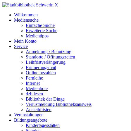
X
Willkommen
Mediensuche
Einfache Suche
Erweiterte Suche
Medientipps
Mein Konto
Service
Anmeldung / Benutzung
Standorte / Öffnungszeiten
Leihfristverlängerung
Erinnerungsmail
Online bezahlen
Fernleihe
Internet
Medienbote
dzb lesen
Bibliothek der Dinge
Verlustmeldung Bibliotheksausweis
Ausleihfristen
Veranstaltungen
Bildungsangebote
Kindertagesstätten
Schulen