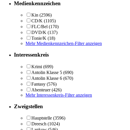
Medienkennzeichen
Kin
(2596)
CD/K
(1105)
FLC/Bel
(170)
DVD/K
(137)
Tonie/K
(18)
Mehr Medienkennzeichen-Filter anzeigen
Interessenkreis
Krimi
(699)
Antolin Klasse 5
(690)
Antolin Klasse 6
(670)
Fantasy
(576)
Abenteuer
(426)
Mehr Interessenkreis-Filter anzeigen
Zweigstellen
Hauptstelle
(3596)
Dreesch
(1024)
Lankow
(546)