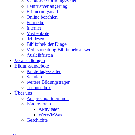
Standorte / Öffnungszeiten
Leihfristverlängerung
Erinnerungsmail
Online bezahlen
Fernleihe
Internet
Medienbote
dzb lesen
Bibliothek der Dinge
Verlustmeldung Bibliotheksausweis
Ausleihfristen
Veranstaltungen
Bildungsangebote
Kindertagesstätten
Schulen
weitere Bildungsträger
TechnoThek
Über uns
Ansprechpartnerinnen
Förderverein
Aktivitäten
WerWieWas
Geschichte
|