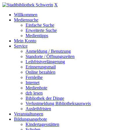
X
Willkommen
Mediensuche
Einfache Suche
Erweiterte Suche
Medientipps
Mein Konto
Service
Anmeldung / Benutzung
Standorte / Öffnungszeiten
Leihfristverlängerung
Erinnerungsmail
Online bezahlen
Fernleihe
Internet
Medienbote
dzb lesen
Bibliothek der Dinge
Verlustmeldung Bibliotheksausweis
Ausleihfristen
Veranstaltungen
Bildungsangebote
Kindertagesstätten
Schulen