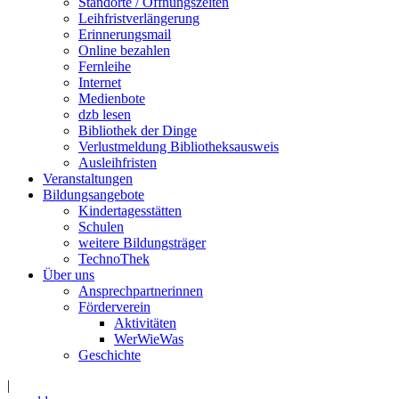
Standorte / Öffnungszeiten
Leihfristverlängerung
Erinnerungsmail
Online bezahlen
Fernleihe
Internet
Medienbote
dzb lesen
Bibliothek der Dinge
Verlustmeldung Bibliotheksausweis
Ausleihfristen
Veranstaltungen
Bildungsangebote
Kindertagesstätten
Schulen
weitere Bildungsträger
TechnoThek
Über uns
Ansprechpartnerinnen
Förderverein
Aktivitäten
WerWieWas
Geschichte
|