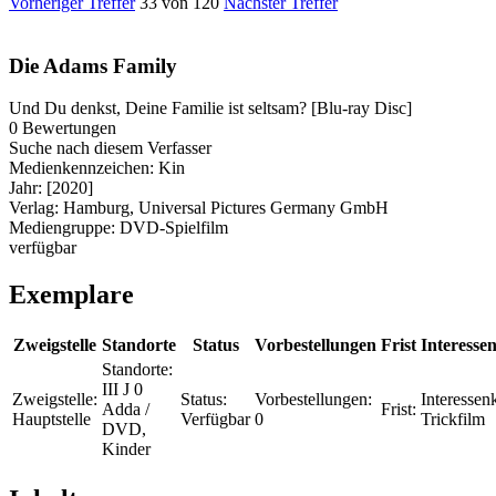
Vorheriger Treffer
33 von 120
Nächster Treffer
Die Adams Family
Und Du denkst, Deine Familie ist seltsam? [Blu-ray Disc]
0 Bewertungen
Suche nach diesem Verfasser
Medienkennzeichen:
Kin
Jahr:
[2020]
Verlag:
Hamburg, Universal Pictures Germany GmbH
Mediengruppe:
DVD-Spielfilm
verfügbar
Exemplare
Zweigstelle
Standorte
Status
Vorbestellungen
Frist
Interessen
Standorte:
III J 0
Zweigstelle:
Status:
Vorbestellungen:
Interessenk
Adda /
Frist:
Hauptstelle
Verfügbar
0
Trickfilm
DVD,
Kinder