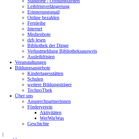
Standorte / Öffnungszeiten
Leihfristverlängerung
Erinnerungsmail
Online bezahlen
Fernleihe
Internet
Medienbote
dzb lesen
Bibliothek der Dinge
Verlustmeldung Bibliotheksausweis
Ausleihfristen
Veranstaltungen
Bildungsangebote
Kindertagesstätten
Schulen
weitere Bildungsträger
TechnoThek
Über uns
Ansprechpartnerinnen
Förderverein
Aktivitäten
WerWieWas
Geschichte
|