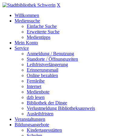
X
Willkommen
Mediensuche
Einfache Suche
Erweiterte Suche
Medientipps
Mein Konto
Service
Anmeldung / Benutzung
Standorte / Öffnungszeiten
Leihfristverlängerung
Erinnerungsmail
Online bezahlen
Fernleihe
Internet
Medienbote
dzb lesen
Bibliothek der Dinge
Verlustmeldung Bibliotheksausweis
Ausleihfristen
Veranstaltungen
Bildungsangebote
Kindertagesstätten
Schulen