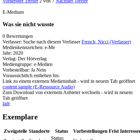
Vorheriger Treffer
2 von 7
Nächster Treffer
E-Medium
Was sie nicht wusste
0 Bewertungen
Verfasser:
Suche nach diesem Verfasser
French, Nicci (Verfasser)
Medienkennzeichen:
e-Me
Jahr:
2020
Verlag:
Der Hörverlag
Mediengruppe:
e-Medien
Vorbestellbar:
Ja
Nein
Voraussichtlich entliehen bis:
Link zu einem externen Medieninhalt - wird in neuem Tab geöffnet
content sample (E-Ressource Audio)
Zum Download von externem Anbieter wechseln - wird in neuem
Tab geöffnet
lädt
Exemplare
Zweigstelle
Standorte
Status
Vorbestellungen
Frist
Interesse
Status: