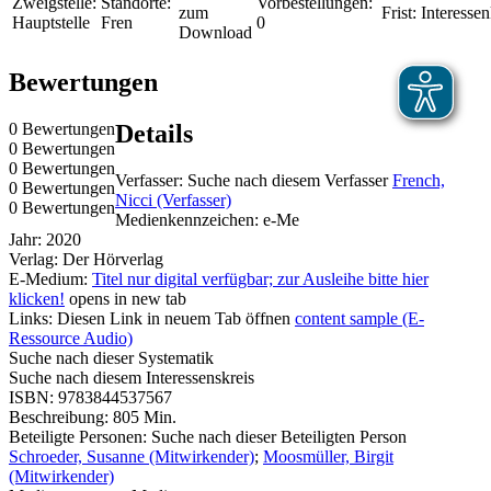
Zweigstelle:
Standorte:
Vorbestellungen:
zum
Frist:
Interessen
Hauptstelle
Fren
0
Download
Bewertungen
0 Bewertungen
Details
0 Bewertungen
0 Bewertungen
Verfasser:
Suche nach diesem Verfasser
French,
0 Bewertungen
Nicci (Verfasser)
0 Bewertungen
Medienkennzeichen:
e-Me
Jahr:
2020
Verlag:
Der Hörverlag
E-Medium:
Titel nur digital verfügbar; zur Ausleihe bitte hier
klicken!
opens in new tab
Links:
Diesen Link in neuem Tab öffnen
content sample (E-
Ressource Audio)
Suche nach dieser Systematik
Suche nach diesem Interessenskreis
ISBN:
9783844537567
Beschreibung:
805 Min.
Beteiligte Personen:
Suche nach dieser Beteiligten Person
Schroeder, Susanne (Mitwirkender)
;
Moosmüller, Birgit
(Mitwirkender)