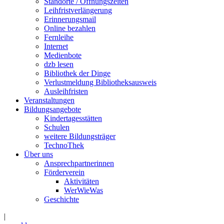
Standorte / Öffnungszeiten
Leihfristverlängerung
Erinnerungsmail
Online bezahlen
Fernleihe
Internet
Medienbote
dzb lesen
Bibliothek der Dinge
Verlustmeldung Bibliotheksausweis
Ausleihfristen
Veranstaltungen
Bildungsangebote
Kindertagesstätten
Schulen
weitere Bildungsträger
TechnoThek
Über uns
Ansprechpartnerinnen
Förderverein
Aktivitäten
WerWieWas
Geschichte
|