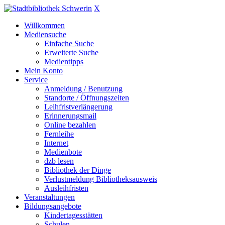
X
Willkommen
Mediensuche
Einfache Suche
Erweiterte Suche
Medientipps
Mein Konto
Service
Anmeldung / Benutzung
Standorte / Öffnungszeiten
Leihfristverlängerung
Erinnerungsmail
Online bezahlen
Fernleihe
Internet
Medienbote
dzb lesen
Bibliothek der Dinge
Verlustmeldung Bibliotheksausweis
Ausleihfristen
Veranstaltungen
Bildungsangebote
Kindertagesstätten
Schulen