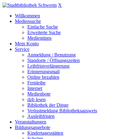
X
Willkommen
Mediensuche
Einfache Suche
Erweiterte Suche
Medientipps
Mein Konto
Service
Anmeldung / Benutzung
Standorte / Öffnungszeiten
Leihfristverlängerung
Erinnerungsmail
Online bezahlen
Fernleihe
Internet
Medienbote
dzb lesen
Bibliothek der Dinge
Verlustmeldung Bibliotheksausweis
Ausleihfristen
Veranstaltungen
Bildungsangebote
Kindertagesstätten
Schulen