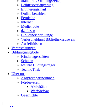
Standorte / Öffnungszeiten
Leihfristverlängerung
Erinnerungsmail
Online bezahlen
Fernleihe
Internet
Medienbote
dzb lesen
Bibliothek der Dinge
Verlustmeldung Bibliotheksausweis
Ausleihfristen
Veranstaltungen
Bildungsangebote
Kindertagesstätten
Schulen
weitere Bildungsträger
TechnoThek
Über uns
Ansprechpartnerinnen
Förderverein
Aktivitäten
WerWieWas
Geschichte
|